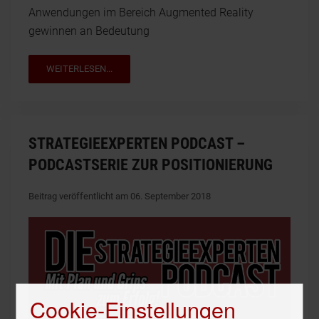
Anwendungen im Bereich Augmented Reality
gewinnen an Bedeutung
WEITERLESEN...
STRATEGIEEXPERTEN PODCAST –
PODCASTSERIE ZUR POSITIONIERUNG
Beitrag veröffentlicht am 06. September 2018
Cookie-Einstellungen