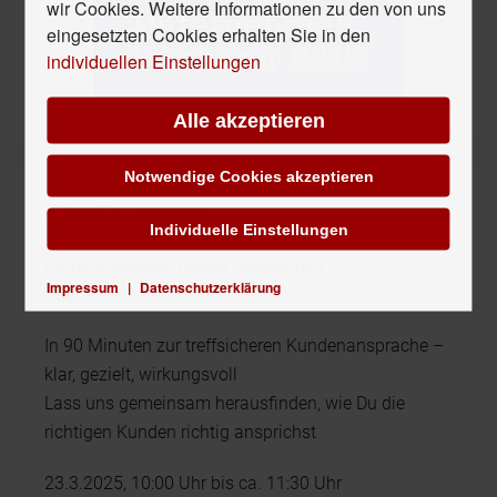
wir Cookies. Weitere Informationen zu den von uns
eingesetzten Cookies erhalten Sie in den
individuellen Einstellungen
Alle akzeptieren
Notwendige Cookies akzeptieren
Aktuelle Termine
Individuelle Einstellungen
Perfekte Kunden gezielt ansprechen –
Impressum
|
Datenschutzerklärung
Onlineworkshop
In 90 Minuten zur treffsicheren Kundenansprache –
klar, gezielt, wirkungsvoll
Lass uns gemeinsam herausfinden, wie Du die
richtigen Kunden richtig ansprichst
23.3.2025, 10:00 Uhr bis ca. 11:30 Uhr