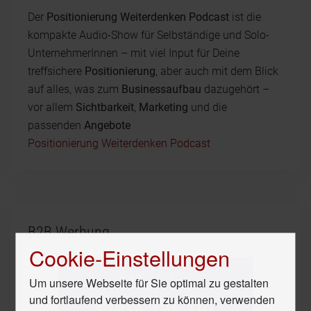
Der
Positionierung Weiterdenken Podcast
ist die
kompakte Audio-Show für Selbständige und Solo-
UnternehmerInnen – mit viel Input für Deine
treffsichere
Positionierung
, aber auch mit dem Blick
auf alles, was zum
Businessaufbau
dazugehört –
vor allem
Sichtbarkeit
,
Marketing
und die
passenden
Angebote
Positionierung Weiterdenken Podcast
B2B Werbung
Cookie-Einstellungen
Um unsere Webseite für Sie optimal zu gestalten
und fortlaufend verbessern zu können, verwenden