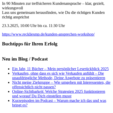
In 90 Minuten zur treffsicheren Kundenansprache – klar, gezielt,
wirkungsvoll
Lass uns gemeinsam herausfinden, wie Du die richtigen Kunden
richtig ansprichst
23.3.2025, 10:00 Uhr bis ca. 11:30 Uhr
https://www.reckliesmp.de/kunden-ansprechen-workshop/
Buchtipps für Ihren Erfolg
Neu im Blog / Podcast
Ein Jahr, 11 Bücher – Mein persönlicher Leserückblick 2025
Verkaufen, ohne dass es sich wie Verkaufen anfühlt – Die
unaufdringliche Methode, Deine Angebote zu präsentieren
Nicht meine Zielgruppe – Wie umgehen mit Interessenten, die
offensichtlich nicht passen?
Online-Sichtbarkeit: Welche Strategien 2025 funktionieren
und worauf Du Dich einstellen musst
Kurzepisoden im Podcast – Warum mache ich das und was
bringt es?