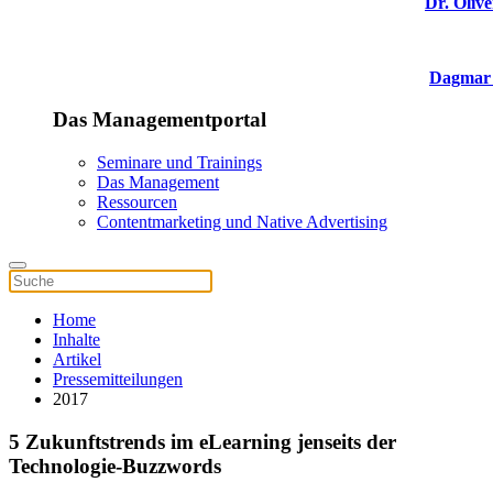
Dr. Olive
Dagmar 
Das Managementportal
Seminare und Trainings
Das Management
Ressourcen
Contentmarketing und Native Advertising
Home
Inhalte
Artikel
Pressemitteilungen
2017
5 Zukunftstrends im eLearning jenseits der
Technologie-Buzzwords