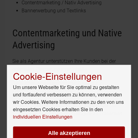
Contentmarketing / Nativ Advertising
Bannerwerbung und Textlinks
Contentmarketing und Native
Advertising
Sie als Agentur unterstützen Ihre Kunden bei der
optimalen Platzierung ihrer Inhalte.
Cookie-Einstellungen
Sie suchen eine Plattform mit Zugang zur
Um unsere Webseite für Sie optimal zu gestalten
Zielgruppe Ihrer B2B-Kunden.
und fortlaufend verbessern zu können, verwenden
wir Cookies. Weitere Informationen zu den von uns
Sie suchen einen professionellen Partner, der die
eingesetzten Cookies erhalten Sie in den
Inhalte Ihrer Kunden zielgruppengerecht präsentiert.
individuellen Einstellungen
Durch unsere langjährige Erfahrung können wir Sie
Alle akzeptieren
beraten, welche Inhaltsschwerpunkte und Formate