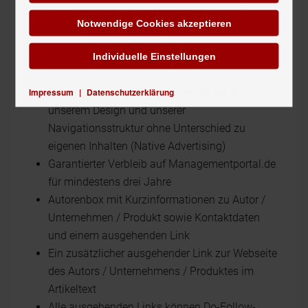
ein besonders hohes Leserinteresse hervorrufen.
Notwendige Cookies akzeptieren
Individuelle Einstellungen
UNSERE LEISTUNGEN
Impressum
|
Datenschutzerklärung
Einheitliche Präsentation Ihrer Inhalte in
unserem Design und unserer
Navigationsstruktur ohne Unterschied zu
eigenen Inhalten (Native Advertising)
Garantierter Verbleib auf Managementportal.de
für mindestens drei Jahre
Autorenbox mit Kurzinformationen zu Autor /
Unternehmen / Produkt sowie Kontaktdaten
und einem ausgehenden Link
Ein zusätzlicher ausgehender Link zur Webseite
des Autors / Unternehmens / Produktes im
Artikeltext
Alle ausgehenden Links können Do-Follow-