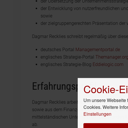
der Übersetzung der Unternehmensstrategie
der Entwicklung von nutzerfreundlichen u
sowie
der zielgruppengerechten Präsentation der 
Dagmar Recklies schreibt regelmäßig über die
deutsches Portal
Managementportal.de
englisches Strategie-Portal
Themanager.or
englisches Strategie-Blog
Eddielogic.com
Erfahrungsprofil
Cookie-Ei
Um unsere Webseite fü
Dagmar Recklies arbeitet seit mehr als 20 Jahr
Cookies. Weitere Info
sowie aus dem Finanz- und Dienstleistungssekt
Einstellungen
mittelständischen Unternehmen. Dazu runden fünf
ab.