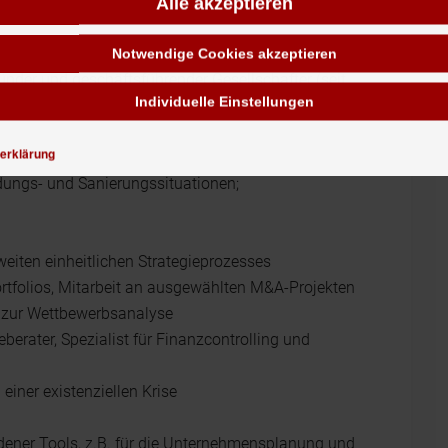
Alle akzeptieren
Notwendige Cookies akzeptieren
nder und geschäftsführender Gesellschafter (seit
Individuelle Einstellungen
erklärung
ungs- und Sanierungssituationen;
eiten einheitlichen Strategieprozesses
rtfolios, Mitarbeit an ausgewählten M&A-Projekten
 zur Wettbewerbsanalyse
eberater, Spezialist für Finanzcontrolling und
iner existenziellen Krise
dener Tools, z.B. für die Unternehmensplanung und