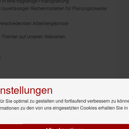
 in eine tragfähige Finanzplanung
nd zuverlässigen Rechenmodellen für Planungszwecke
verschiedensten Arbeitsergebnisse
se Themen auf unseren Webseiten
g
nstellungen
r Sie optimal zu gestalten und fortlaufend verbessern zu könn
en mit Unternehmen der produzierenden Wirtschaft
rmationen zu den von uns eingesetzten Cookies erhalten Sie i
or zusammen. Ihr Fokus liegt dabei auf
 Jahre Tätigkeit für einen Global Player ihr Profil