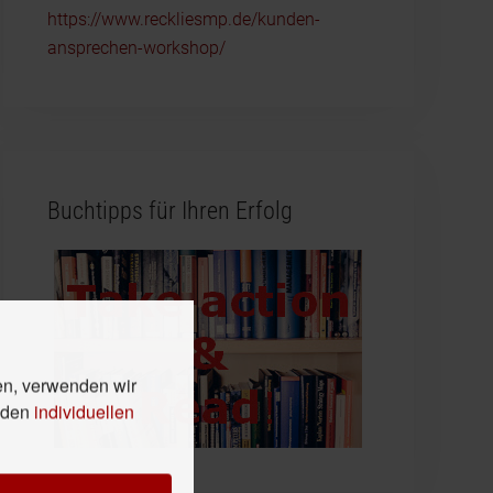
https://www.reckliesmp.de/kunden-
ansprechen-workshop/
Buchtipps für Ihren Erfolg
en, verwenden wir
n den
individuellen