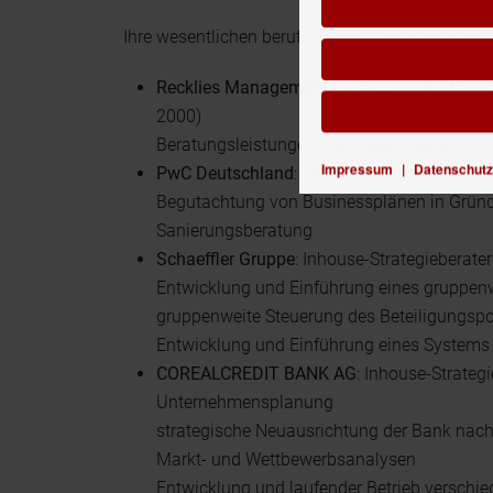
Ihre wesentlichen beruflichen Stationen waren:
Recklies Management Project GmbH:
Mitgrü
2000)
Beratungsleistungen und Webprojekte
Impressum
|
Datenschutz
PwC Deutschland
: Senior Consultant
Begutachtung von Businessplänen in Gründ
Sanierungsberatung
Schaeffler Gruppe
: Inhouse-Strategieberater
Entwicklung und Einführung eines gruppenw
gruppenweite Steuerung des Beteiligungspo
Entwicklung und Einführung eines Systems
COREALCREDIT BANK AG
: Inhouse-Strategi
Unternehmensplanung
strategische Neuausrichtung der Bank nach e
Markt- und Wettbewerbsanalysen
Entwicklung und laufender Betrieb verschie