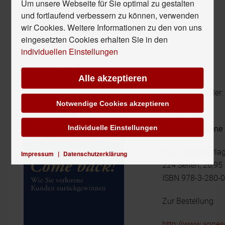
Um unsere Webseite für Sie optimal zu gestalten
Fluktuationsursachen auf die Spur kommt, findet
und fortlaufend verbessern zu können, verwenden
das Türchen zur zweiten Chance beim Ex.
wir Cookies. Weitere Informationen zu den von uns
eingesetzten Cookies erhalten Sie in den
------------------------------
individuellen Einstellungen
Das Buch zum Thema
Alle akzeptieren
Anne M. Schüller:
Notwendige Cookies akzeptieren
Come back!
Individuelle Einstellungen
Wie Sie verloren
Orell Füssli Verla
Impressum
|
Datenschutzerklärung
224 Seiten, 26,95
ISBN 978-3-280-
Zur Bestellung:
http://www.annes