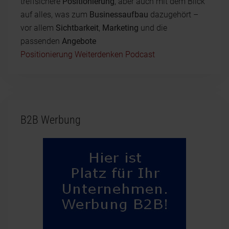
treffsichere
Positionierung
, aber auch mit dem Blick
auf alles, was zum
Businessaufbau
dazugehört –
vor allem
Sichtbarkeit
,
Marketing
und die
passenden
Angebote
Positionierung Weiterdenken Podcast
B2B Werbung