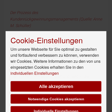
Der Prozess des
Kundenrückgewinnungsmanagements
(Quelle: Anne
M. Schüller)
Cookie-Einstellungen
Weshalb sich die
Um unsere Webseite für Sie optimal zu gestalten
Kundenrückgewinnung
und fortlaufend verbessern zu können, verwenden
wir Cookies. Weitere Informationen zu den von uns
wirklich lohnt
eingesetzten Cookies erhalten Sie in den
individuellen Einstellungen
Fast immer lohnt es sich, Zeit und Geld in die
Kundenreaktivierung zu investieren. In vielen
Alle akzeptieren
Punkten ist sie der Neukunden-Akquise deutlich
überlegen. So zeigen Untersuchungen und
Notwendige Cookies akzeptieren
Praxisberichte immer wieder,
Individuelle Einstellungen