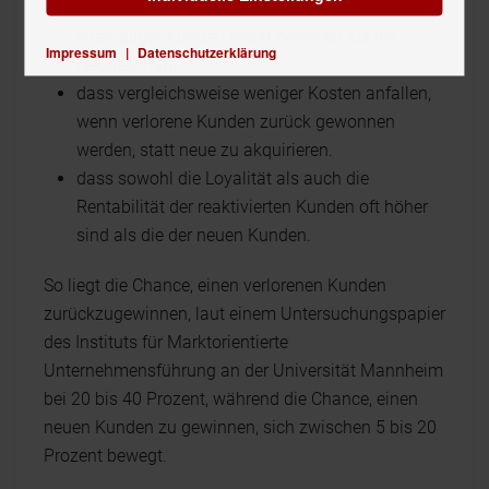
dass die Abschlussquote beim Reaktivieren
ehemaliger Kunden meist höher ist als im
Impressum
|
Datenschutzerklärung
Neugeschäft.
dass vergleichsweise weniger Kosten anfallen,
wenn verlorene Kunden zurück gewonnen
werden, statt neue zu akquirieren.
dass sowohl die Loyalität als auch die
Rentabilität der reaktivierten Kunden oft höher
sind als die der neuen Kunden.
So liegt die Chance, einen verlorenen Kunden
zurückzugewinnen, laut einem Untersuchungspapier
des Instituts für Marktorientierte
Unternehmensführung an der Universität Mannheim
bei 20 bis 40 Prozent, während die Chance, einen
neuen Kunden zu gewinnen, sich zwischen 5 bis 20
Prozent bewegt.