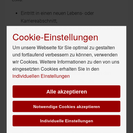
Eintritt in einen neuen Lebens- oder
Karriereabschnitt,
Veränderung der Lebensumstände (Jobwechsel,
Cookie-Einstellungen
Umzug, Heirat usw.),
Nahender Vertragsablauf oder andere kritische
Um unsere Webseite für Sie optimal zu gestalten
Ereignisse in der Kundenbeziehung.
und fortlaufend verbessern zu können, verwenden
wir Cookies. Weitere Informationen zu den von uns
Aus diesem Datenmaterial wird dann ein
eingesetzten Cookies erhalten Sie in den
Algorithmus gebildet. Churn-Scores können den
individuellen Einstellungen
Grad der Gefährdung anzeigen, also die
Wahrscheinlichkeit, dass ein beobachteter Kunde
Alle akzeptieren
geht. Auf der Basis von Reports und Auswertungen
lassen sich dann unverzüglich die notwendigen
Notwendige Cookies akzeptieren
Maßnahmen ergreifen.
Individuelle Einstellungen
Gute Kundeninformationssysteme stellen dazu