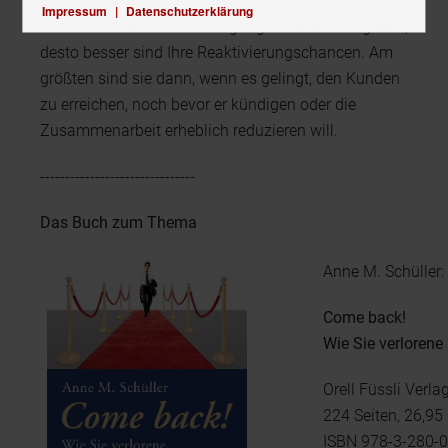
einen vielseitig einsetzbaren Benachrichtigungs-
Impressum
|
Datenschutzerklärung
und Aktionsdienst zu Verfügung. Je eher Sie agieren,
desto besser sind Ihre Reaktivierungschancen. Am
größten sind sie dann, wenn es gelingt, den Kunden
zu erreichen, noch bevor er kündigen oder die
Zusammenarbeit erheblich reduzieren will.
-------------------------------
Das Buch zum Thema
Anne M. Schüller:
Come back!
Wie Sie verloren
Orell Füssli Verla
224 Seiten, 26,95
ISBN 978-3-280-