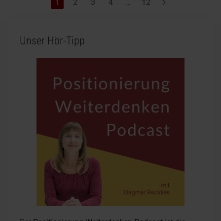
1
2
3
4
…
12
Unser Hör-Tipp