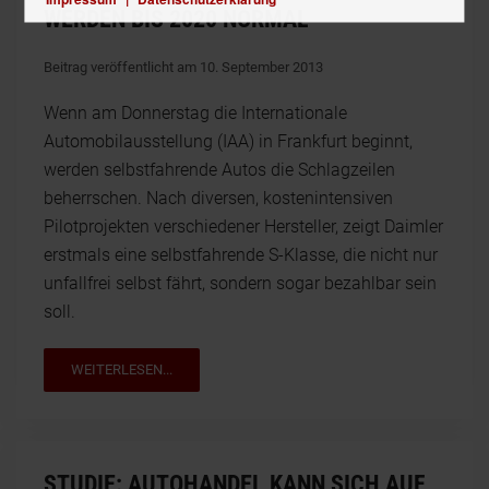
WERDEN BIS 2020 NORMAL
Beitrag veröffentlicht am 10. September 2013
Wenn am Donnerstag die Internationale
Automobilausstellung (IAA) in Frankfurt beginnt,
werden selbstfahrende Autos die Schlagzeilen
beherrschen. Nach diversen, kostenintensiven
Pilotprojekten verschiedener Hersteller, zeigt Daimler
erstmals eine selbstfahrende S-Klasse, die nicht nur
unfallfrei selbst fährt, sondern sogar bezahlbar sein
soll.
WEITERLESEN...
STUDIE: AUTOHANDEL KANN SICH AUF