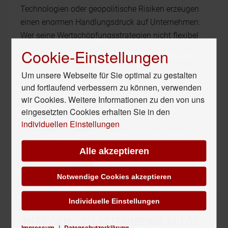
Technologien oder geopolitische Risiken erzeugen
einen enormen Handlungsdruck auf Unternehmen:
Wer seine Wertschöpfungsstrategien nicht flexibel
an diese und weitere Trendentwicklungen anpasst,
Cookie-Einstellungen
wird in den Märkten von morgen nicht überleben. In
Um unsere Webseite für Sie optimal zu gestalten
der heute erschienenen Publikation „Driving Impact
und fortlaufend verbessern zu können, verwenden
– Wertschöpfung in der Welt von morgen" schildern
wir Cookies. Weitere Informationen zu den von uns
die KPMG Partner Sven Marlinghaus und Christian
eingesetzten Cookies erhalten Sie in den
Rast gemeinsam mit Zukunftsforschern von
individuellen Einstellungen
TrendONE elf aktuelle Megatrends, die unsere
Wirtschaft prägen.
Alle akzeptieren
WEITERLESEN...
Notwendige Cookies akzeptieren
Individuelle Einstellungen
INTERVIEW - SELBSTFAHRENDE AUTOS
Impressum
|
Datenschutzerklärung