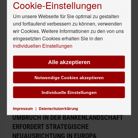
Cookie-Einstellungen
Aussichten düster: Mehr als 70 Prozent gehen
davon aus, dass Europa seine Wettbewerbsfähigkeit
Um unsere Webseite für Sie optimal zu gestalten
verlieren wird – vor allem gegenüber Asien. Doch
und fortlaufend verbessern zu können, verwenden
auch gegenüber Nord- und Südamerika werden
wir Cookies. Weitere Informationen zu den von uns
europäische Unternehmen voraussichtlich ins
eingesetzten Cookies erhalten Sie in den
Hintertreffen geraten, so lautet das Ergebnis der
individuellen Einstellungen
internationalen Restrukturierungsstudie 2013
"Europe's competitiveness" von Roland Berger
Alle akzeptieren
Strategy Consultants.
Notwendige Cookies akzeptieren
WEITERLESEN...
Individuelle Einstellungen
Impressum
|
Datenschutzerklärung
UMBRUCH IN DER BANKENLANDSCHAFT
ERFORDERT STRATEGISCHE
NEUAUSRICHTUNG IN EUROPA