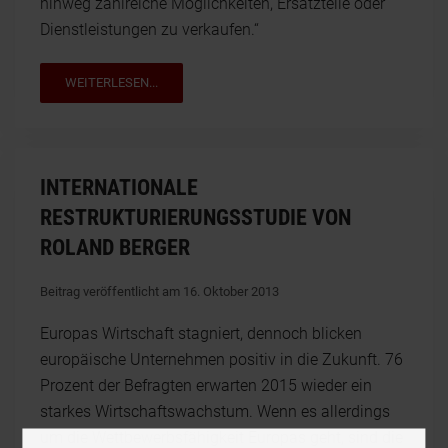
hinweg zahlreiche Möglichkeiten, Ersatzteile oder
Dienstleistungen zu verkaufen.“
WEITERLESEN...
INTERNATIONALE
RESTRUKTURIERUNGSSTUDIE VON
ROLAND BERGER
Beitrag veröffentlicht am 16. Oktober 2013
Europas Wirtschaft stagniert, dennoch blicken
europäische Unternehmen positiv in die Zukunft. 76
Prozent der Befragten erwarten 2015 wieder ein
starkes Wirtschaftswachstum. Wenn es allerdings
um die Wettbewerbsfähigkeit Europas geht, sind die