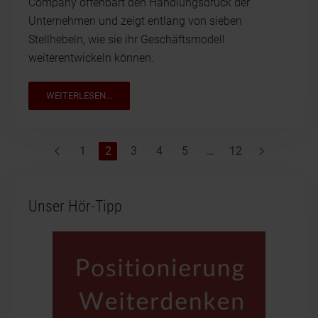
Company offenbart den Handlungsdruck der
Unternehmen und zeigt entlang von sieben
Stellhebeln, wie sie ihr Geschäftsmodell
weiterentwickeln können.
WEITERLESEN...
1
2
3
4
5
…
12
Unser Hör-Tipp