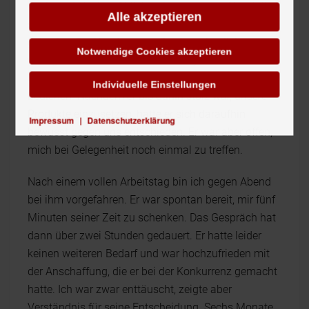
nach, und ein Anruf blieb unbeantwortet. Als wir ihn
Alle akzeptieren
schließlich kontaktierten, war der Deal bereits
gelaufen. Der Kunde war außerdem ziemlich
Notwendige Cookies akzeptieren
verärgert über die scheinbare Arroganz unseres
Unternehmens, so ‚kleine Kunden wie ihn' nicht zu
Individuelle Einstellungen
bedienen. Nachdem er bis dahin stolz war, unsere
Produkte einzusetzen, hatte er sich daraufhin
Impressum
|
Datenschutzerklärung
bewusst gegen uns entschieden. Er war aber offen,
mich bei Gelegenheit noch einmal zu treffen.
Nach einem vollen Arbeitstag bin ich gegen Abend
bei ihm vorgefahren. Er war spontan bereit, mir fünf
Minuten seiner Zeit zu schenken. Das Gespräch hat
dann über zwei Stunden gedauert. Er hatte leider
keinen weiteren Bedarf und war hochzufrieden mit
der Anschaffung, die er bei der Konkurrenz gemacht
hatte. Ich war zwar enttäuscht, zeigte aber
Verständnis für seine Entscheidung. Sechs Monate