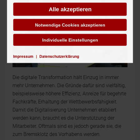
Alle akzeptieren
Notwendige Cookies akzeptieren
Individuelle Einstellungen
Impressum
|
Datenschutzerklärung
Die digitale Transformation hält Einzug in immer
mehr Unternehmen. Die Gründe dafür sind vielfältig,
beispielsweise höhere Effizienz, Anreize für begehrte
Fachkräfte, Erhaltung der Wettbewerbsfähigkeit.
Damit die Digitalisierung Unternehmen etabliert
werden kann, braucht es die Unterstützung der
Mitarbeiter. Oftmals sind es jedoch gerade sie, die
zum Bremsklotz des Vorhabens werden.