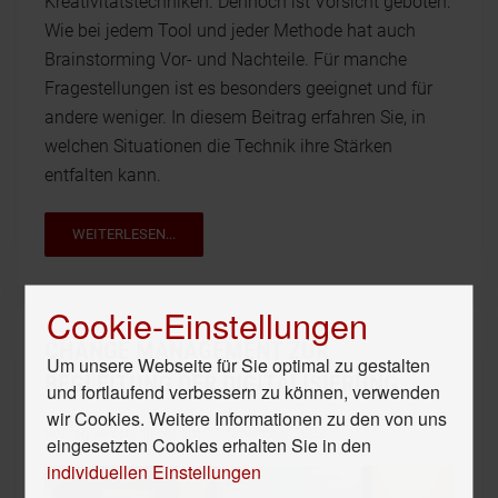
Kreativitätstechniken. Dennoch ist Vorsicht geboten:
Wie bei jedem Tool und jeder Methode hat auch
Brainstorming Vor- und Nachteile. Für manche
Fragestellungen ist es besonders geeignet und für
andere weniger. In diesem Beitrag erfahren Sie, in
welchen Situationen die Technik ihre Stärken
entfalten kann.
WEITERLESEN...
Cookie-Einstellungen
CHANGE MANAGEMENT ZUR
Um unsere Webseite für Sie optimal zu gestalten
BEGLEITUNG DER DIGITALISIERUNG
und fortlaufend verbessern zu können, verwenden
wir Cookies. Weitere Informationen zu den von uns
Beitrag veröffentlicht am 07. November 2022
eingesetzten Cookies erhalten Sie in den
individuellen Einstellungen