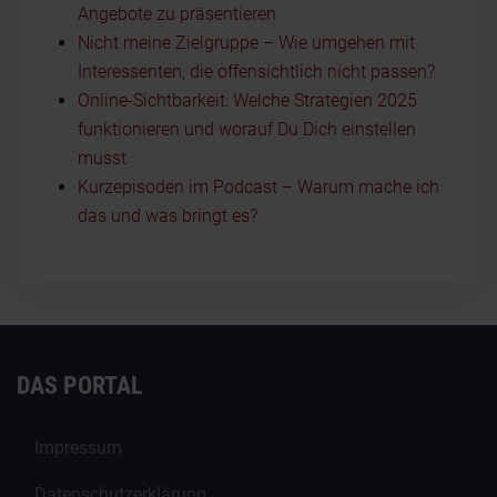
Angebote zu präsentieren
Nicht meine Zielgruppe – Wie umgehen mit
Interessenten, die offensichtlich nicht passen?
Online-Sichtbarkeit: Welche Strategien 2025
funktionieren und worauf Du Dich einstellen
musst
Kurzepisoden im Podcast – Warum mache ich
das und was bringt es?
DAS PORTAL
Impressum
Datenschutzerklärung