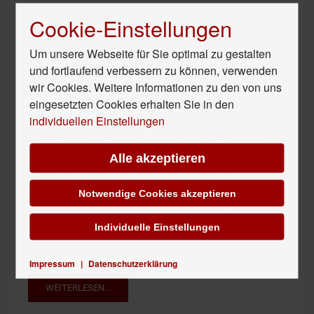
Cookie-Einstellungen
Beitrag veröffentlicht am 22. Mai 2012
Fünf Spitzenreiter teilen sich den Großteil des
Um unsere Webseite für Sie optimal zu gestalten
Marktes auf. Starker Preisdruck führt zur
und fortlaufend verbessern zu können, verwenden
wir Cookies. Weitere Informationen zu den von uns
Marktkonsolidierung. Der Weltmarkt für Lithium-
eingesetzten Cookies erhalten Sie in den
Ionen-Batterien für Elektrofahrzeuge entwickelt sich
individuellen Einstellungen
äußerst dynamisch. Angesichts der kürzlich
vorgestellten oder angekündigten Fahrzeugmodelle
Alle akzeptieren
mit elektrischem, Hybrid- oder Plug-in-Hybridantrieb
(xEV) gehen die Roland Berger-Experten davon aus,
Notwendige Cookies akzeptieren
dass der Weltmarkt für Lithium-Ionen-Batterien bis
2015 auf über 9 Milliarden Dollar wachsen wird –
Individuelle Einstellungen
obwohl die Prognosen für bereits angekündigte
Modelle gesenkt wurden.
Impressum
|
Datenschutzerklärung
WEITERLESEN...