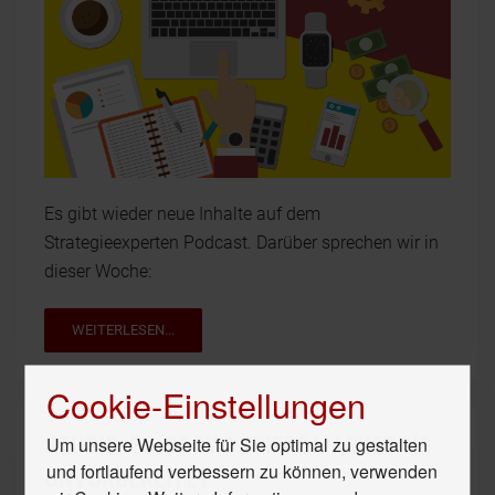
Es gibt wieder neue Inhalte auf dem
Strategieexperten Podcast. Darüber sprechen wir in
dieser Woche:
WEITERLESEN...
Cookie-Einstellungen
Um unsere Webseite für Sie optimal zu gestalten
STUDIE: EU-DSGVO TRIFFT MARKETING
und fortlaufend verbessern zu können, verwenden
UNVORBEREITET