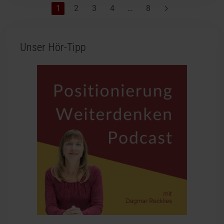
1
2
3
4
…
8
Unser Hör-Tipp