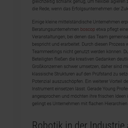
gleichzeitig schlank genug, um flexibel agiere
die Rede, wenn das Erfolgsunternehmen der Zuk
Einige kleine mittelständische Unternehmen er
Beratungsunternehmen
boscop
etwa pflegt ein
Veranstaltungen, bei denen das Team gemeinsa
bespricht und erarbeitet. Durch diesen Prozess w
Teammeetings nicht genutzt werden können. D
Beteiligten fließen die kreativen Gedanken deutl
Großkonzernen schwer umsetzen, daher sind mit
klassische Strukturen auf den Prüfstand zu se
Potenzial auszuschöpfen. Ein weiterer Vorteil der
Instrument einsetzen lässt. Gerade Young Profe
angesprochen und möchten ihre frischen Ideen
gelingt es Unternehmen mit flachen Hierarchien o
Robotik in der Industrie