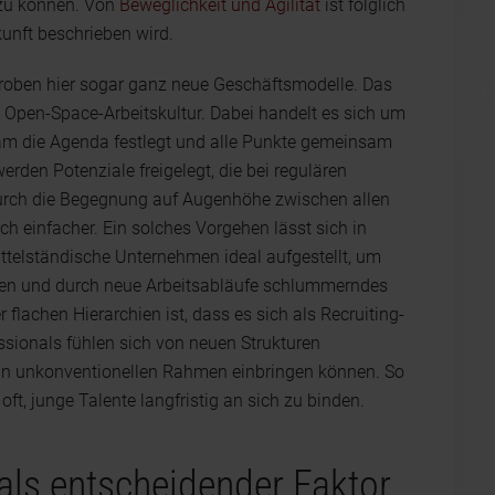
n zu können. Von
Beweglichkeit und Agilität
ist folglich
unft beschrieben wird.
proben hier sogar ganz neue Geschäftsmodelle. Das
e Open-Space-Arbeitskultur. Dabei handelt es sich um
m die Agenda festlegt und alle Punkte gemeinsam
erden Potenziale freigelegt, die bei regulären
urch die Begegnung auf Augenhöhe zwischen allen
ich einfacher. Ein solches Vorgehen lässt sich in
telständische Unternehmen ideal aufgestellt, um
tzen und durch neue Arbeitsabläufe schlummerndes
 flachen Hierarchien ist, dass es sich als Recruiting-
ssionals fühlen sich von neuen Strukturen
 in unkonventionellen Rahmen einbringen können. So
ft, junge Talente langfristig an sich zu binden.
 als entscheidender Faktor