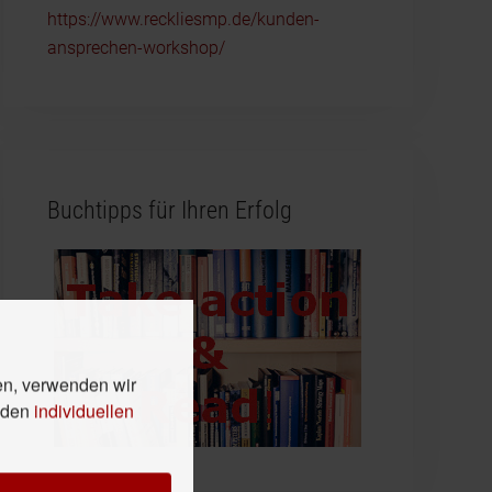
https://www.reckliesmp.de/kunden-
ansprechen-workshop/
Buchtipps für Ihren Erfolg
en, verwenden wir
n den
individuellen