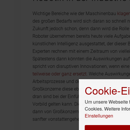
Wichtige Bereiche wie der Maschinenbau
klagen
des großen Bedarfs wird sich daran so schnell ni
Zukunft jedoch schon, denn dann wird die Rolle 
Roboter übernehmen bereits heute viele Aufgaben
künstlichen Intelligenz ausgestattet, der dieser
Experten rechnen mit einem Zeitraum von vielleic
Spätestens dann könnten die Auswirkungen auf d
spricht von disruptiven Innovationen, wenn ei
teilweise oder ganz ersetzt
. Welche Auswirkunge
Arbeitsprozesse und den Personalbedarf hat, wird
Cookie-Ei
Großkonzerne diese ebenfalls übernehmen. Das 
dran sind bei der Einführung technischer Neueru
Um unsere Webseite fü
Vorbild gelten kann. Die entsprechenden perso
Cookies. Weitere Info
dann von Großkonzernen entsprechend adaptier
Einstellungen
sanfter vonstattengehen kann.