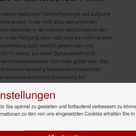
 bereits heute über Fachkräftemangel
und aufgrund
chts ändern. In der nicht allzu weit entfernten
des Menschen in der Industrie deutlich kleiner sein.
 in der Fertigung, doch noch sind sie nicht mit einer
 Beschreibung auch wirklich gerecht sein wird.
ht 15 Jahren, bis dieser Status erreicht wird.
ie Mitarbeiterstruktur nicht mehr größer sein. Man
ne technische Neuerung
bestehende Arbeitsplätze
n eine neue technische Entwicklung auf
 oft erst im Mittelstand erprobt, bevor
nstellungen
bedeutet nicht, dass Großkonzerne generell spät
ngen, sondern viel mehr, dass der Mittelstand als
r Sie optimal zu gestalten und fortlaufend verbessern zu könn
nellen Umstrukturierungen im kleineren Maße können
rmationen zu den von uns eingesetzten Cookies erhalten Sie i
t werden, sodass die Einführung der Neuerung