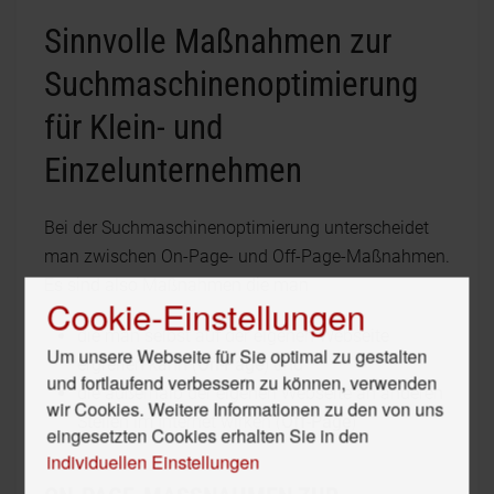
Sinnvolle Maßnahmen zur
Suchmaschinenoptimierung
für Klein- und
Einzelunternehmen
Bei der Suchmaschinenoptimierung unterscheidet
man zwischen On-Page- und Off-Page-Maßnahmen.
Es sind also Maßnahmen die man
Cookie-Einstellungen
die man selbst auf der eigenen Webseite
Um unsere Webseite für Sie optimal zu gestalten
ergreifen kann (
On-Page
) und
und fortlaufend verbessern zu können, verwenden
die außerhalb der eigenen Webseite an anderen
wir Cookies. Weitere Informationen zu den von uns
Stellen im Internet wirken (
Off-Page
)
eingesetzten Cookies erhalten Sie in den
individuellen Einstellungen