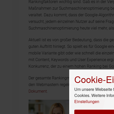
Rankingfaktoren wichtig sind. Gab es in der Ver
Maßnahmen zur Suchmaschinenoptimierung beson
veraltet. Dazu kommt, dass der Google-Algorith
versucht, jedem einzelnen Nutzer auf seine Frage 
Suchmaschinenoptimierung heute viel mehr, als 
Aktuell ist es von großer Bedeutung, dass die 
guten Auftritt hinlegt. So spielt es für Google ei
mobile Variante gibt oder wie schnell die einz
mit Content, Keywords und User Experience ergi
Konkurrenz, der zu einem hohen Ranking bei Goo
Cookie-Ei
Der gesamte Rankingmechanismus ist so kompl
den Webmastern regelmäßig umfangreiche Hinwe
Um unsere Webseite fü
Dokument
.
Cookies. Weitere Info
Einstellungen