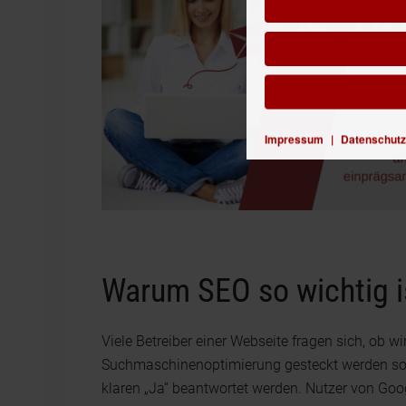
Impressum
|
Datenschutz
Warum SEO so wichtig i
Viele Betreiber einer Webseite fragen sich, ob wi
Suchmaschinenoptimierung gesteckt werden soll
klaren „Ja“ beantwortet werden. Nutzer von Goog