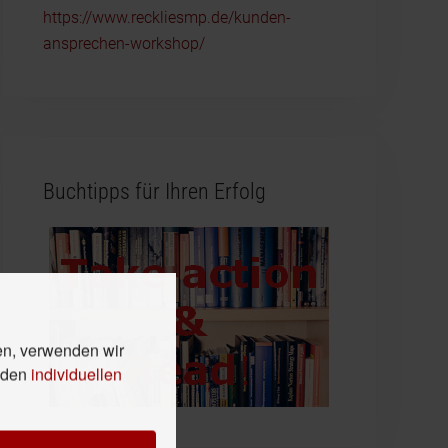
https://www.reckliesmp.de/kunden-
ansprechen-workshop/
Buchtipps für Ihren Erfolg
en, verwenden wir
n den
individuellen