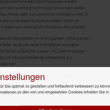
gangenheit eine sehr klare Checkliste, welche
ders wichtig sind, ist diese schon bald wieder
mus immer mehr zur künstlichen Intelligenz wird. Er
die für ihn beste Antwort zu liefern. Daher ist
Punkte nach einer festen Checkliste abzuarbeiten.
gesamte Internetseite mit ihrem ganzen Umfang einen
ne Rolle, ob es von einer Internetseite auch eine
elnen Seiten aufgerufen werden. Im Zusammenspiel
bt sich der entscheidende Unterschied zur
gle führt.
nstellungen
ex und dynamisch geworden, dass Google selbst
ise und Erläuterungen gibt, wie z.B.
in diesem
r Sie optimal zu gestalten und fortlaufend verbessern zu könn
rmationen zu den von uns eingesetzten Cookies erhalten Sie i