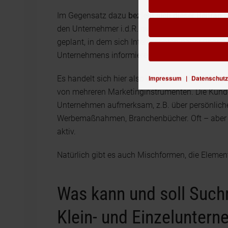
Im Gegensatz dazu
bezieht sich dieser Beitrag
den Unternehmer i.d.R. nicht der primäre Vertrieb
geplant, in dem sich Interessenten näher über 
Unternehmens informieren können.
Impressum
|
Datenschutz
Es handelt sich hier also eher um in der „Offlin
von mehreren Marketinginstrumenten. Die Kund
Unternehmen aufmerksam, z.B. über persönlich
Werbemaßnahmen, Branchenbücher. Oft – aber n
aktiv.
Natürlich gibt es auch Mischformen, die Element
Was kann und soll Such
Klein- und Einzeluntern