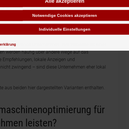
Alle akzeptieren
 auf die „klassische“ Unternehmenswebseite
. Diese für
Notwendige Cookies akzeptieren
skanal. Sie ist meist als „digitales Schaufenster“
das Produkt- und Leistungsangebot des
Individuelle Einstellungen
erklärung
e-Welt“ agierende Unternehmen. Ihre Webseite ist eines
en werden häufig über andere Wege auf das
e Empfehlungen, lokale Anzeigen und
icht zwingend – sind diese Unternehmen eher lokal
e aus beiden hier dargestellten Varianten enthalten.
maschinenoptimierung für
ehmen leisten?