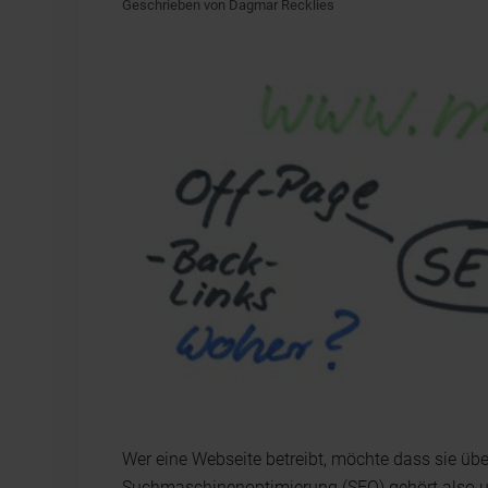
Geschrieben von Dagmar Recklies
Wer eine Webseite betreibt, möchte dass sie ü
Suchmaschinenoptimierung (SEO) gehört also u