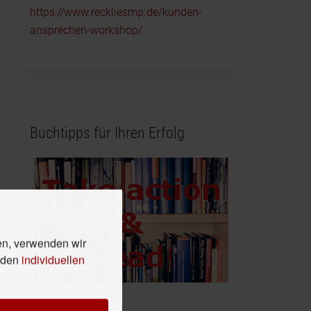
https://www.reckliesmp.de/kunden-
ansprechen-workshop/
Buchtipps für Ihren Erfolg
en, verwenden wir
n den
individuellen