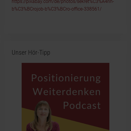
https://pixabay.com/de/photos/sekret%C3%A4rin-
b%C3%BCrojob-b%C3%BCro-office-338561/
Unser Hör-Tipp