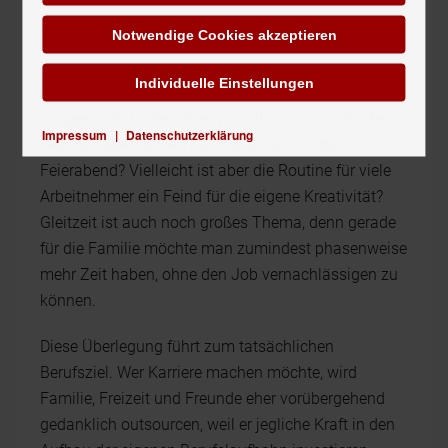
Eigene Erwartungen vs. Berufsziele
Notwendige Cookies akzeptieren
Letztendlich spielen aber auch die eigenen
Individuelle Einstellungen
Erwartungen eine große Rolle. Möchte man einen
ruhigen Job, in dem man pünktlich um 17 Uhr den
Impressum
|
Datenschutzerklärung
Bleistift fallen lassen kann und weiß, endlich
Feierabend? Vielleicht ist aber die Routine für viele
Arbeitnehmer ein Feind für die eigene Kreativität?
Gleitzeit ist auch noch großes Thema, denn gerade
für die Familie möchte man zumindest phasenweise
mehr Zeit haben, ohne den Job vernachlässigen zu
können.
Diese Überlegung führt zum tatsächlichen
Berufsziel. Wer Karriere machen möchte, wird
Familie, Freizeit und Freunde eher vorübergehend
gedanklich outsourcen, weil er jegliche Kraft in den