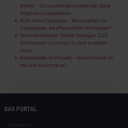
anfühlt – Die unaufdringliche Methode, Deine
Angebote zu präsentieren
Nicht meine Zielgruppe – Wie umgehen mit
Interessenten, die offensichtlich nicht passen?
Online-Sichtbarkeit: Welche Strategien 2025
funktionieren und worauf Du Dich einstellen
musst
Kurzepisoden im Podcast – Warum mache ich
das und was bringt es?
DAS PORTAL
Impressum