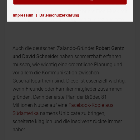
zwischen verschiedenen Disziplinen auszutauschen
und neu zu kombinieren. Damit bricht Elon Musk mit
Impressum
|
Datenschutzerklärung
der oft gehörten Empfehlung, sich zu spezialisieren.
Auch die deutschen Zalando-Gründer
Robert Gentz
und David Schneider
haben schmerzhaft erfahren
müssen, wie wichtig eine ordentliche Planung und
vor allem die Kommunikation zwischen
Geschäftspartnern sind. Diese ist essenziell wichtig,
wenn Freunde oder Familienmitglieder zusammen
gründen. Denn der erste Plan der Brüder, 81
Millionen Nutzer auf eine
Facebook-Kopie aus
Südamerika
namens Unibicate zu bringen,
scheiterte kläglich und die Insolvenz rückte immer
näher.