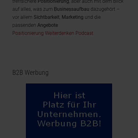
treffsichere
Positionierung
, aber auch mit dem Blick
auf alles, was zum
Businessaufbau
dazugehört –
vor allem
Sichtbarkeit
,
Marketing
und die
passenden
Angebote
Positionierung Weiterdenken Podcast
B2B Werbung