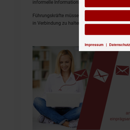
informelle Informations- und Ideenaustausch s
Führungskräfte müssen daher neue Wege finden,
in Verbindung zu halten.
Impressum
|
Datenschutz