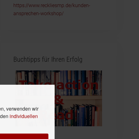
https://www.reckliesmp.de/kunden-
ansprechen-workshop/
Buchtipps für Ihren Erfolg
en, verwenden wir
n den
individuellen