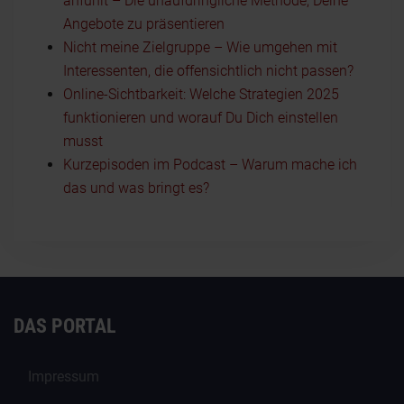
anfühlt – Die unaufdringliche Methode, Deine
Angebote zu präsentieren
Nicht meine Zielgruppe – Wie umgehen mit
Interessenten, die offensichtlich nicht passen?
Online-Sichtbarkeit: Welche Strategien 2025
funktionieren und worauf Du Dich einstellen
musst
Kurzepisoden im Podcast – Warum mache ich
das und was bringt es?
DAS PORTAL
Impressum