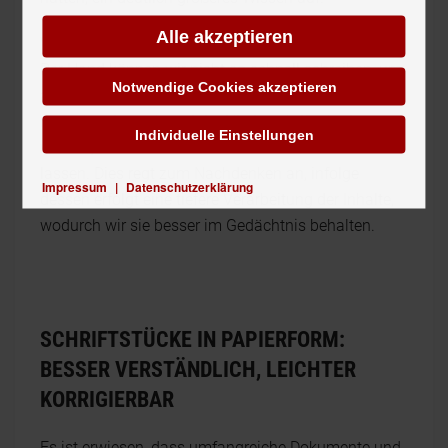
Alle akzeptieren
Wissenschaftler sehen den Grund dafür wie folgt:
Per Hand können wir nicht so schnell schreiben, um
Notwendige Cookies akzeptieren
alle Informationen zu Papier zu bringen. Deshalb
muss bereits während der Niederschrift überlegt
Individuelle Einstellungen
werden, wie sie sich sinnvoll zusammenfassen
lassen. Dies regt zum Nachdenken an, infolge
Impressum
|
Datenschutzerklärung
dessen erfolgt eine tiefere Verarbeitung der Inhalte,
wodurch wir sie besser im Gedächtnis behalten.
SCHRIFTSTÜCKE IN PAPIERFORM:
BESSER VERSTÄNDLICH, LEICHTER
KORRIGIERBAR
Es ist erwiesen, dass umfangreiche Dokumente und