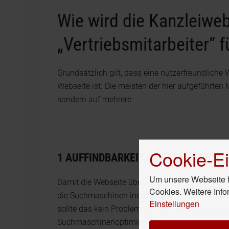
Wie wird die Kanzleiwe
„Vertriebsmitarbeiter“ f
Grundsätzlich gilt, dass eine nutzerfreundlich
Webseite ist. Die meisten der hier aufgeführten
sondern auf mehrere.
Cookie-Ei
1 AUFFINDBARKEIT ÜBER DIE WEBSU
Um unsere Webseite fü
Damit die Webseite überhaupt über eine Websu
Cookies. Weitere Info
die Suchmaschinen indexierbar sein. Bei mod
Einstellungen
sollte das kein Problem sein. Der beauftragte W
Suchmaschinenoptimierung im Blick behalten.