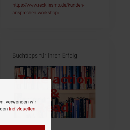
https://www.reckliesmp.de/kunden-
ansprechen-workshop/
Buchtipps für Ihren Erfolg
en, verwenden wir
n den
individuellen