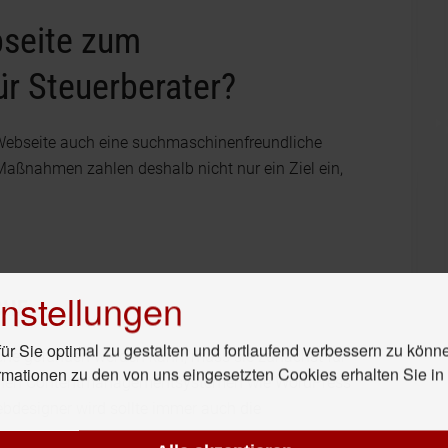
bseite zum
ür Steuerberater?
e Webseite auch eine suchmaschinenfreundliche
 Maßnahmen zahlen deshalb nicht nur ein Ziel ein,
nstellungen
CHE
r Sie optimal zu gestalten und fortlaufend verbessern zu könn
che gefunden werden kann, muss sie zunächst für
rmationen zu den von uns eingesetzten Cookies erhalten Sie i
ernen Contentmanagementsystemen wie WordPress
ebdesigner wird sollte immer auch die