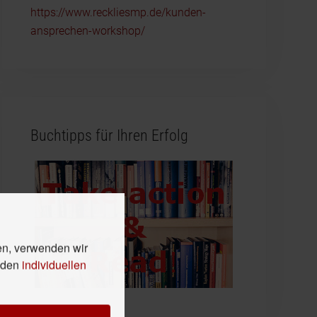
https://www.reckliesmp.de/kunden-
ansprechen-workshop/
Buchtipps für Ihren Erfolg
en, verwenden wir
n den
individuellen