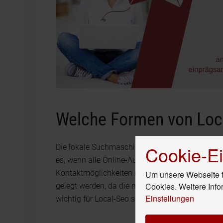
Welche Formen von Loca
Cookie-Ei
Die lokale Suchmaschinenoptimierung erstreckt s
es, wenn alle Online-Auftritte in den Angaben
Kontaktmöglichkeiten (NAP-Regel) einheitlich si
Um unsere Webseite fü
Cookies. Weitere Info
gelegt werden, da die meisten Suchanfragen vo
Einstellungen
wichtig für Local-Seo sind die folgenden Bereich