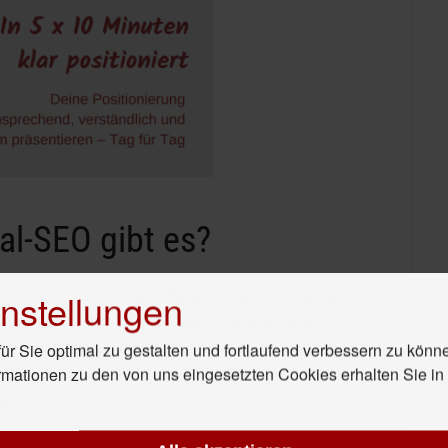
l-SEO gibt es?
nstellungen
ich über viele einzelne Bereiche. Am optimalsten ist
 von Namen, Anschrift und Telefonnummer bzw.
nd. Auch sollte viel Wert auf mobile Optimierung
r Sie optimal zu gestalten und fortlaufend verbessern zu könn
rmationen zu den von uns eingesetzten Cookies erhalten Sie i
n mobilen Endgeräten aus stattfinden. Besonders
e: