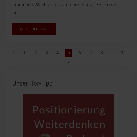
jährlichen Wachstumsraten von bis zu 35 Prozent
aus.
WEITERLESEN...
1
2
3
4
5
6
7
8
…
11
Unser Hör-Tipp