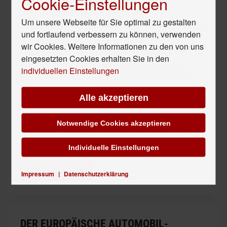
Cookie-Einstellungen
Zeit in sozialen Netzwerken – und die
Um unsere Webseite für Sie optimal zu gestalten
Empfehlungen und Rückmeldungen anderer Kunden
und fortlaufend verbessern zu können, verwenden
beeinflussen zunehmend ihre Kaufentscheidungen.
wir Cookies. Weitere Informationen zu den von uns
Für die Autoren der neuen Publikation "Wer teilt
eingesetzten Cookies erhalten Sie in den
gewinnt: Zehn Thesen, wie Digitalisierung und
individuellen Einstellungen
Social Media unsere Unternehmen verändern" von
Roland Berger Strategy Consultants und dem
Alle akzeptieren
Digitalization Think:Lab der Universität Münster ist
das Fazit daher eindeutig: Unternehmen müssen
Notwendige Cookies akzeptieren
sich dieser Realität öffnen und sollten sie nicht als
Bedrohung sehen.
Individuelle Einstellungen
WEITERLESEN...
Impressum
|
Datenschutzerklärung
DER EUROPÄISCHE AUTOMOBIL-