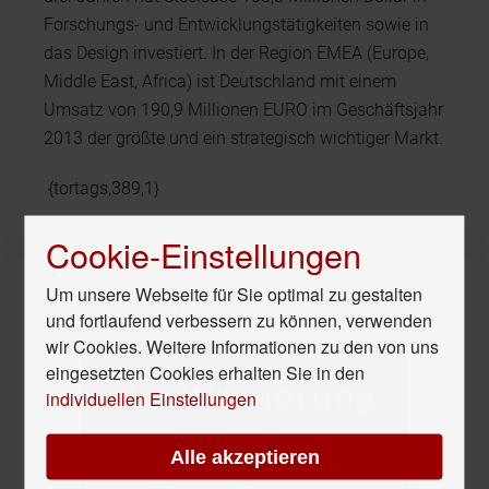
Forschungs- und Entwicklungstätigkeiten sowie in
das Design investiert. In der Region EMEA (Europe,
Middle East, Africa) ist Deutschland mit einem
Umsatz von 190,9 Millionen EURO im Geschäftsjahr
2013 der größte und ein strategisch wichtiger Markt.
{tortags,389,1}
Cookie-Einstellungen
Um unsere Webseite für Sie optimal zu gestalten
Unser Hör-Tipp
und fortlaufend verbessern zu können, verwenden
wir Cookies. Weitere Informationen zu den von uns
eingesetzten Cookies erhalten Sie in den
individuellen Einstellungen
Alle akzeptieren