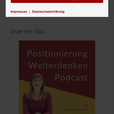
{tortags,390,1}
Impressum
|
Datenschutzerklärung
Unser Hör-Tipp