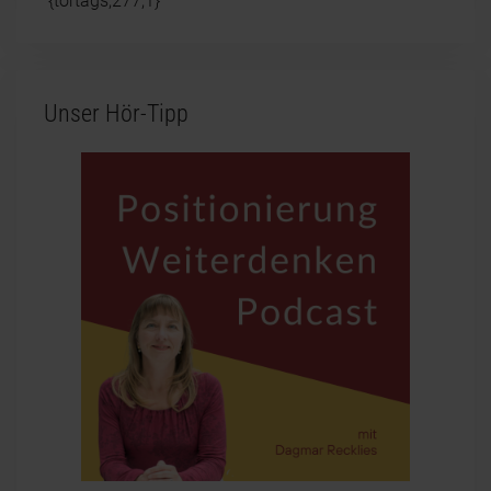
{tortags,277,1}
Unser Hör-Tipp