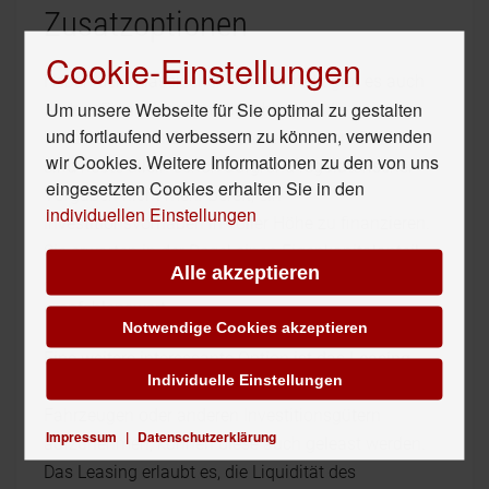
Zusatzoptionen
Cookie-Einstellungen
Neben dem klassischen Firmenkredit gibt es auch
Um unsere Webseite für Sie optimal zu gestalten
andere Finanzierungsmöglichkeiten, die
und fortlaufend verbessern zu können, verwenden
Unternehmen in Betracht ziehen können. Banken
wir Cookies. Weitere Informationen zu den von uns
sind heute allein schon aufgrund regulatorischer
eingesetzten Cookies erhalten Sie in den
Vorgaben nicht mehr bereit, ein
individuellen Einstellungen
Investitionsvorhaben in voller Höhe zu finanzieren.
Sie erwarten in der Regel einen Eigenkapitalanteil.
Alle akzeptieren
Auch die Berücksichtigung von Fördermitteln ist
empfehlenswert.
Notwendige Cookies akzeptieren
Eine weitere interessante Option ist das
Leasing
.
Individuelle Einstellungen
Anstatt einen Kredit für den Kauf von Maschinen,
Fahrzeugen oder anderen Investitionsgütern
Impressum
|
Datenschutzerklärung
aufzunehmen, können diese auch geleast werden.
Das Leasing erlaubt es, die Liquidität des