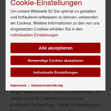
Cookie-Einstellungen
Um unsere Webseite für Sie optimal zu gestalten
Factoring nutzen
und fortlaufend verbessern zu können, verwenden
wir Cookies. Weitere Informationen zu den von uns
eingesetzten Cookies erhalten Sie in den
Immer mehr Unternehmen entscheiden sich dafür,
individuellen Einstellungen
den bürokratischen Aufwand zu meiden, der mit
säumigen Kunden einhergeht. Sie wollen daher
Alle akzeptieren
Forderungen verkaufen
, um so möglichst schnell
ihr
Geld aus der Forderung
abzüglich Factoringgebühr
Notwendige Cookies akzeptieren
und Zins zu bekommen. Schnell verbessert sich so
die Liquidität im Unternehmen. Dieses Verfahren
Individuelle Einstellungen
wird als Factoring bezeichnet.
Impressum
|
Datenschutzerklärung
Beim Factoring verkauft man eine offene, nicht
fällige Forderung an ein Factoring Unternehmen. Oft
werden sofort 90 % der Rechnungssumme
ausbezahlt. Der Rest folgt - abzüglich Gebühren und