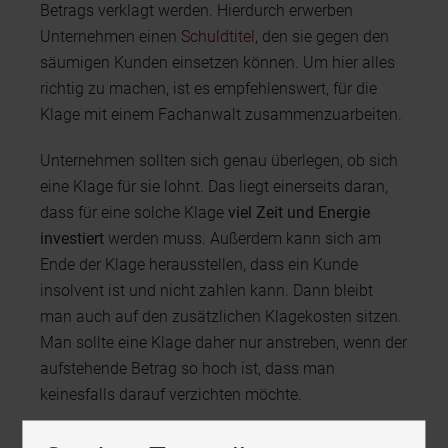
Betrags verklagt werden. Hierdurch erwerben
Unternehmen einen
Schuldtitel
, den sie gegen den
säumigen Kunden einsetzen können. Um hier alles
richtig zu machen, ist es empfehlenswert, für die
Klage mit einem Fachanwalt zusammenzuarbeiten.
Unternehmen sollten sich genau überlegen, ob sich
eine Klage für sie lohnt. Das liegt einerseits daran,
dass für eine solche Klage
viel Zeit und Energie
investiert
werden muss. Außerdem kann sich am
Ende der Klage herausstellen, dass ein Kunde
insolvent ist und nicht zahlen kann. Dann bleibt
man auch auf den zusätzlichen Klagekosten sitzen.
Man sollte eine Klage daher nur anstreben, wenn der
aufstehende Betrag so hoch ist, dass man
keinesfalls darauf verzichten möchte.