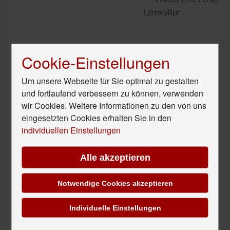
Lernkultur
Cookie-Einstellungen
Um unsere Webseite für Sie optimal zu gestalten
Weiterbildung
und fortlaufend verbessern zu können, verwenden
Kundenmanagement:
wir Cookies. Weitere Informationen zu den von uns
eingesetzten Cookies erhalten Sie in den
Ausbildung zum zertifizierten
individuellen Einstellungen
Customer Touchpoint
Alle akzeptieren
Manager vom 28. bis 30
August. 2015 in München
Notwendige Cookies akzeptieren
Individuelle Einstellungen
Über die Zukunft eines Unternehmens entscheidet,
was an den Touchpoints in den „Momenten der