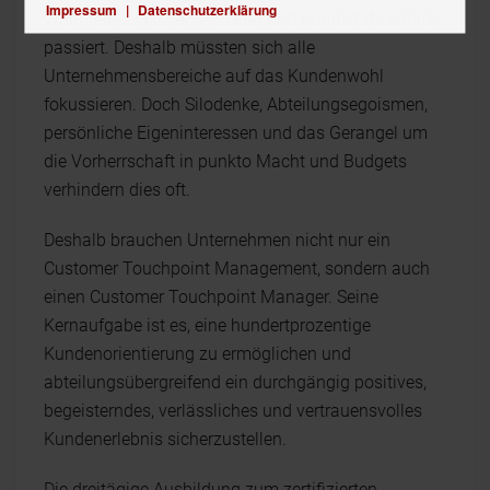
Impressum
|
Datenschutzerklärung
Wahrheit“ zwischen Anbieter und Kunde tatsächlich
passiert. Deshalb müssten sich alle
Unternehmensbereiche auf das Kundenwohl
fokussieren. Doch Silodenke, Abteilungsegoismen,
persönliche Eigeninteressen und das Gerangel um
die Vorherrschaft in punkto Macht und Budgets
verhindern dies oft.
Deshalb brauchen Unternehmen nicht nur ein
Customer Touchpoint Management, sondern auch
einen Customer Touchpoint Manager. Seine
Kernaufgabe ist es, eine hundertprozentige
Kundenorientierung zu ermöglichen und
abteilungsübergreifend ein durchgängig positives,
begeisterndes, verlässliches und vertrauensvolles
Kundenerlebnis sicherzustellen.
Die dreitägige Ausbildung zum zertifizierten