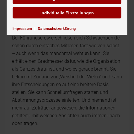
‚Mein-Baby-Effekt'. Und sein Baby lässt man
bekanntlich nicht im Stich.
Individuelle Einstellungen
Impressum
|
Datenschutzerklärung
Der Führungscrew erschließen sich Schwachpunkte
schon durch einfaches Mitlesen fast wie von selbst
– auch wenn das manchmal wehtun kann. Sie
erhält einen Gradmesser dafür, wie die Organisation
als Ganzes drauf ist, und wo es gerade brennt. Sie
bekommt Zugang zur „Weisheit der Vielen" und kann
ihre Entscheidungen so auf eine breitere Basis
stellen. Sie kann Schnellumfragen starten und
Abstimmungsprozesse einleiten. Und niemand ist
mehr auf Zuträger angewiesen, die Informationen
gefiltert - mit welchen Absichten auch immer - nach
oben tragen.