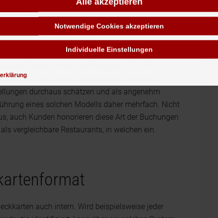
Alle akzeptieren
Notwendige Cookies akzeptieren
Individuelle Einstellungen
 einige Arbeitsschritte des Personals. Auch für
erklärung
 kann sich der Einsatz eines solches Systems
stellungen durchaus schätzen und als angenehm
führung eines solchen Modells daher mehrfach. Nicht
aus, auch Kunden honorieren diese Art der Buchungen
als vergleichbare Restaurants, in welchen ein
kartenformat
ckkarten auch intern. Wird beispielsweise jeder