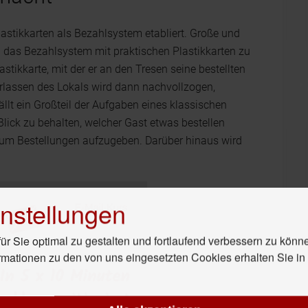
stikkarten als Bezahlsystem etabliert. Große und
das Bezahlsystem mit praktischen Plastikkarten zu
stikkarte, mit der er an den Tresen seine bestellten
lassen des Lokals wird dann nachvollzogen,
llt ein Großteil der Aufgaben eines klassischen
Blick zu behalten, welcher Gast etwas bestellen
 um Bestellungen aufzugeben. Darüber hinaus wird
nstellungen
r Sie optimal zu gestalten und fortlaufend verbessern zu könn
rmationen zu den von uns eingesetzten Cookies erhalten Sie i