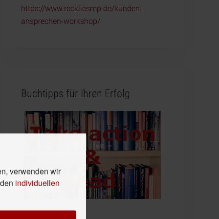
https://www.reckliesmp.de/kunden-
ansprechen-workshop/
Buchtipps für Ihren Erfolg
en, verwenden wir
n den
individuellen