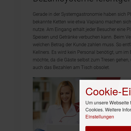
Gerade in der Systemgastronomie haben sich Pla
bekannte Ketten wie etwa Vapiano machen sich 
nutze. Am Eingang erhält jeder Besucher eine Pla
Speisen und Getränke verbuchen kann. Beim Ver
welchen Betrag der Kunde zahlen muss. So entfä
Kellners. Es wird kein Personal benötigt, um im 
möchte, da die Gäste selbst zum Tresen gehen,
auch das Bezahlen am Tisch obsolet.
Cookie-Ei
Um unsere Webseite fü
Cookies. Weitere Info
Einstellungen