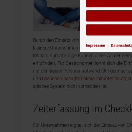
Durch den Einsatz von Plastikkarten entfallen so
Impressum
|
Datenschutz
kleinere Unternehmen in der Systemgastronomie
lohnen. Zumal einige Kunden diese Art der Be
empfinden. Für Gastronomen lohnt sich die Ein
nur der eigene Personalaufwand fällt geringer 
und
besuchen besagte Lokale mitunter häufiger
solches System nicht vorhanden ist.
Zeiterfassung im Check
Für Unternehmen eignet sich der Einsatz von Che