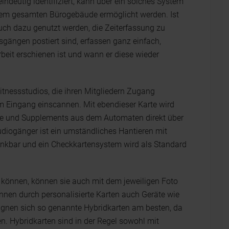
 eindeutig identifiziert, kann über ein solches System
em gesamten Bürogebäude ermöglicht werden. Ist
auch dazu genutzt werden, die Zeiterfassung zu
sgängen postiert sind, erfassen ganz einfach,
beit erschienen ist und wann er diese wieder
itnessstudios, die ihren Mitgliedern Zugang
m Eingang einscannen. Mit ebendieser Karte wird
ke und Supplements aus dem Automaten direkt über
udiogänger ist ein umständliches Hantieren mit
nkbar und ein Checkkartensystem wird als Standard
 können, können sie auch mit dem jeweiligen Foto
nnen durch personalisierte Karten auch Geräte wie
eignen sich so genannte Hybridkarten am besten, da
n. Hybridkarten sind in der Regel sowohl mit