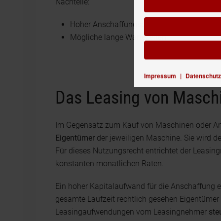
Nachteile:
Hoher Anschaffungspreis
Mögliche lange Wartezeiten
Impressum
|
Datenschutz
Das Leasing von Masch
Im Gegensatz zum Kauf von Maschinen oder A
Eigentümer
der jeweiligen Maschine. Sie wird 
Für dieses Nutzungsrecht entrichtet der Leasi
konstanten monatlichen Raten.
Ein hoher Kapitalaufwand für die Anschaffung e
gesamte Laufzeit rechtlich gesehen Eigentümer 
Leasingaufwendungen vom Leasingnehmer
ste