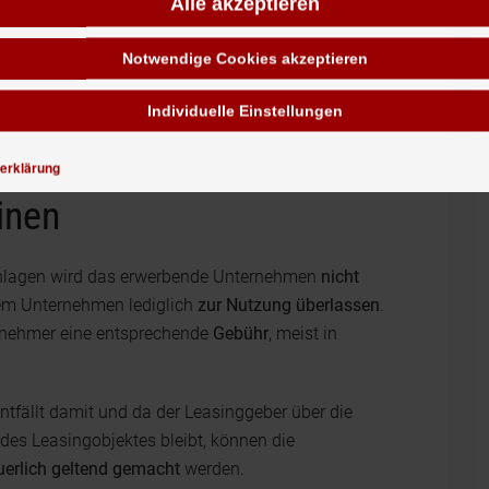
Alle akzeptieren
Notwendige Cookies akzeptieren
Individuelle Einstellungen
erklärung
inen
nlagen wird das erwerbende Unternehmen
nicht
dem Unternehmen lediglich
zur Nutzung überlassen
.
ngnehmer eine entsprechende
Gebühr
, meist in
ntfällt damit und da der Leasinggeber über die
des Leasingobjektes bleibt, können die
uerlich geltend
gemacht
werden.