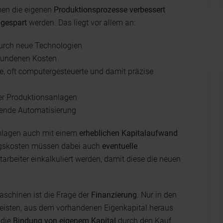
nen die eigenen
Produktionsprozesse verbessert
ngespart
werden. Das liegt vor allem an:
durch neue Technologien
bundenen Kosten
, oft computergesteuerte und damit präzise
er Produktionsanlagen
gende Automatisierung
sanlagen auch mit einem
erheblichen Kapitalaufwand
ngskosten müssen dabei auch
eventuelle
tarbeiter einkalkuliert werden, damit diese die neuen
schinen ist die Frage der
Finanzierung
. Nur in den
eisten, aus dem vorhandenen Eigenkapital heraus
 die
Bindung von eigenem Kapital
durch den Kauf