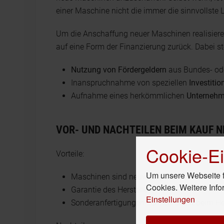
einer Maschine nicht die immer die sinnvollste 
Um die Anschaffung neuer Maschinen realisiere
auf eine Form der Finanzierung zurück. Dabei s
Nutzung von Fördergeldern
aus Bundes- ode
Inanspruchnahme von speziellen
Investitio
Aufnahme eines herkömmlichen
Unternehm
VOR- UND NACHTEILEN BEIM KAUF 
Cookie-Ei
Vorteile:
Um unsere Webseite fü
Maschinen sind neuwertig
Cookies. Weitere Info
Garantie des Herstellers
Einstellungen
Sonderanfertigungen können direkt beim He