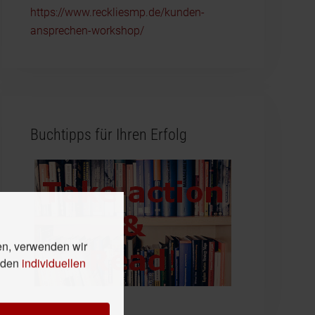
https://www.reckliesmp.de/kunden-
ansprechen-workshop/
Buchtipps für Ihren Erfolg
en, verwenden wir
n den
individuellen