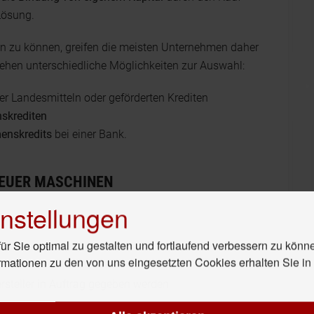
Lösung.
n zu können, greifen die meisten Unternehmen daher
tehen unterschiedliche Möglichkeiten zur Auswahl:
r Landesmitteln oder geförderten Krediten
nskrediten
enskredits
bei einer Bank.
NEUER MASCHINEN
nstellungen
r Sie optimal zu gestalten und fortlaufend verbessern zu könn
rmationen zu den von uns eingesetzten Cookies erhalten Sie i
rsteller in Auftrag gegeben werden