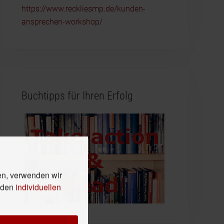
https://www.reckliesmp.de/kunden-
ansprechen-workshop/
Buchtipps für Ihren Erfolg
en, verwenden wir
n den
individuellen