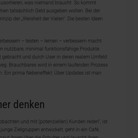
zusortieren, was niemand braucht. So kommt
chen tatsächlich Geld ausgeben wollen. Bei der
inzip der „Weisheit der Vielen“. Die besten Ideen
erbessern – testen – lernen – verbessern macht
en nutzbare, minimal funktionsfähige Produkte
t gebracht und durch User in deren realem Umfeld
weg. Brauchbares wird in einem laufenden Prozess
h. Ein prima Nebeneffekt: Über Updates ist man
her denken
bachten und mit (potenziellen) Kunden reden“, ist
junge Zielgruppen entwickelt, geht in ein Café,
haut ihnen über die Schulter und lauscht ihren