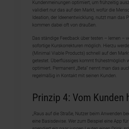
Kundenmeinungen optimiert, um frühzeitig aus
validiert nur das auf den Markt, wofür die Mens
Ideation, der Ideenentwicklung, nutzt man das Pr
kommen dabei oft von draußen.
Das ständige Feedback über testen – lernen – v
sofortige Kurskorrekturen möglich. Hierzu werd
(Minimal Viable Products) schnell auf den Mark
getestet. Überflüssiges kommt frühestmöglich 
optimiert. Permanent „Beta“ nennt man das auc
regelmäßig in Kontakt mit seinen Kunden.
Prinzip 4: Vom Kunden 
„Raus auf die Straße, Nutzer beim Anwenden beo
eine Basisdevise. Wer zum Beispiel eine App für 
spendiert ein paar jungen Leuten einen Drink, sc