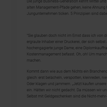
Die junge Business-Generation kennt Mittel und
alten Management-Pfade gehen, keine Ahnung ha
Jungunternehmen ticken. 5 Prinzipien sind dabe
"Sie glauben doch nicht im Ernst dass ich von d
ergraute Inhaber einer Druckerei, der sich selbst
hochengagierte junge Dame, eine Diplomkauffra
Kostenmanagement befasst. Oh, oh! Um manch
machen.
Kommt dann wie aus dem Nichts ein Branchendis
gleich: erst belächeln, verspotten, kleinreden,
Oder klagen und jammern. „Jetzt kaufen unser
ein. Hätten wir nicht gedacht. Da müssen wir un
Selbst mit Geldgeschenken sind die Nicht-mehr