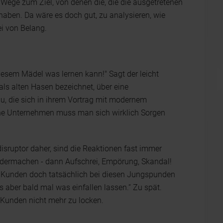
 Wege zum Ziel, von denen die, die die ausgetretenen
ben. Da wäre es doch gut, zu analysieren, wie
i von Belang.
iesem Mädel was lernen kann!" Sagt der leicht
 als alten Hasen bezeichnet, über eine
u, die sich in ihrem Vortrag mit modernem
e Unternehmen muss man sich wirklich Sorgen
ruptor daher, sind die Reaktionen fast immer
 niedermachen - dann Aufschrei, Empörung, Skandal!
e Kunden doch tatsächlich bei diesen Jungspunden
s aber bald mal was einfallen lassen.“ Zu spät.
-Kunden nicht mehr zu locken.