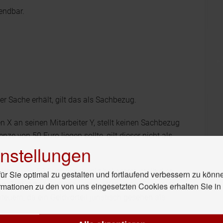
endbar.
r Sache erhält, gilt das als Sachbezug.
X an seinen Mitarbeiter Y, stellt keinen Sachbezug
nze von 50 Euro liegen sollte, gilt dieser nicht als
nstellungen
n Höhe von 50 Euro geschenkt bekommt, stellt dies
r Sie optimal zu gestalten und fortlaufend verbessern zu könn
n Geldvorteil dadurch verschaffen kann. Dieser ist
rmationen zu den von uns eingesetzten Cookies erhalten Sie i
uern, da ein Geldvorteil juristisch gesehen als