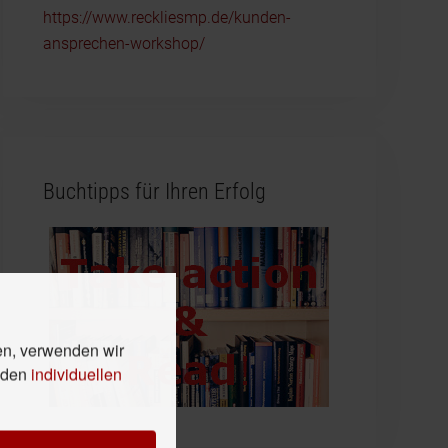
https://www.reckliesmp.de/kunden-
ansprechen-workshop/
Buchtipps für Ihren Erfolg
en, verwenden wir
n den
individuellen