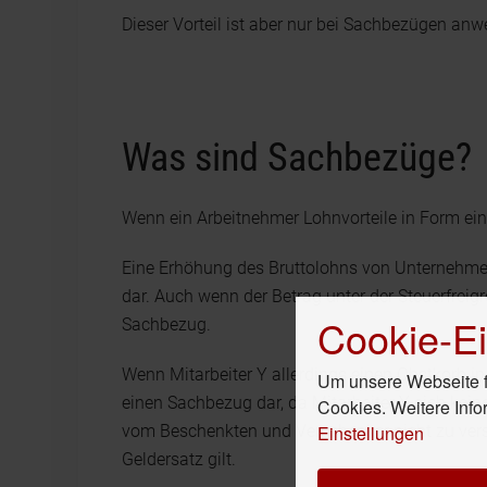
Dieser Vorteil ist aber nur bei Sachbezügen anw
Was sind Sachbezüge?
Wenn ein Arbeitnehmer Lohnvorteile in Form eine
Eine Erhöhung des Bruttolohns von Unternehmen 
dar. Auch wenn der Betrag unter der Steuerfreigre
Cookie-Ei
Sachbezug.
Wenn Mitarbeiter Y allerdings einen Obstkorb i
Um unsere Webseite fü
einen Sachbezug dar, da Mitarbeiter Y sich keine
Cookies. Weitere Info
Einstellungen
vom Beschenkten und Verschenker nicht zu verste
Geldersatz gilt.