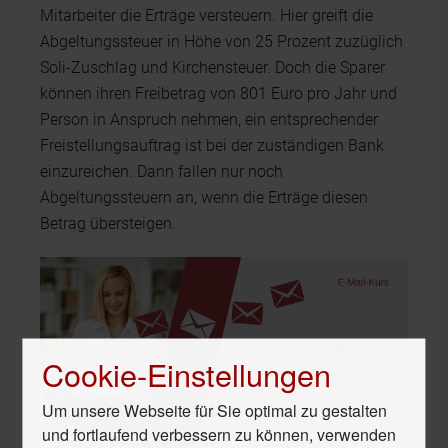
Mitarbeiter die Erträge versteuern. Hier greift die
Abgeltungssteuer in Höhe von 25 Prozent zuzüglich
Soli-Zuschlag und Kirchensteuer. Doch die Sparer
können ihren Freibetrag von 801 Euro pro Jahr und
Person in Anspruch nehmen, ein entsprechender
Freistellungsauftrag ist bei der zuständigen Bank
einzureichen. Dann fallen nur noch
Abgeltungssteuern an, wenn die Erträge diesen
Betrag übersteigen.
Cookie-Einstellungen
Um unsere Webseite für Sie optimal zu gestalten
und fortlaufend verbessern zu können, verwenden