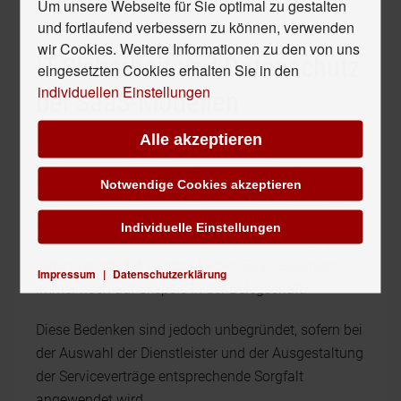
Um unsere Webseite für Sie optimal zu gestalten
und fortlaufend verbessern zu können, verwenden
wir Cookies. Weitere Informationen zu den von uns
IT-Sicherheit und Datenschutz
eingesetzten Cookies erhalten Sie in den
individuellen Einstellungen
bei SaaS-Modellen
Alle akzeptieren
Erfolgen Datenverarbeitung und -speicherung nicht
mehr im Unternehmen selbst, sondern auf externen
Notwendige Cookies akzeptieren
Servern bei Drittanbietern, dann steht oft die Frage
nach Datenschutz und IT-Sicherheit im Raum.
Individuelle Einstellungen
Gerade im Personalbereich, wo personenbezogene
Daten verarbeitet werden, treffen SaaS-Lösungen
Impressum
|
Datenschutzerklärung
immer noch auf Skepsis in der Belegschaft.
Diese Bedenken sind jedoch unbegründet, sofern bei
der Auswahl der Dienstleister und der Ausgestaltung
der Serviceverträge entsprechende Sorgfalt
angewendet wird.