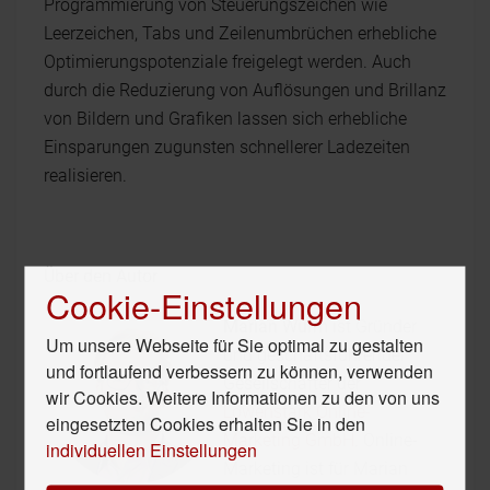
Programmierung von Steuerungszeichen wie
Leerzeichen, Tabs und Zeilenumbrüchen erhebliche
Optimierungspotenziale freigelegt werden. Auch
durch die Reduzierung von Auflösungen und Brillanz
von Bildern und Grafiken lassen sich erhebliche
Einsparungen zugunsten schnellerer Ladezeiten
realisieren.
Über den Autor
Cookie-Einstellungen
Marian Wurm
ist Gründer
Um unsere Webseite für Sie optimal zu gestalten
und geschäftsführender
und fortlaufend verbessern zu können, verwenden
Gesellschafter der
wir Cookies. Weitere Informationen zu den von uns
Löwenstark Online-
eingesetzten Cookies erhalten Sie in den
Marketing GmbH
. Online-
individuellen Einstellungen
Marketing ist für Marian