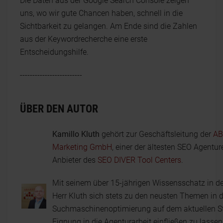
Die Daten aus der Google Search Console zeigen
uns, wo wir gute Chancen haben, schnell in die
Sichtbarkeit zu gelangen. Am Ende sind die Zahlen
aus der Keywordrecherche eine erste
Entscheidungshilfe.
-------------------------
ÜBER DEN AUTOR
Kamillo Kluth
gehört zur Geschäftsleitung der
AB
Marketing GmbH
, einer der ältesten SEO Agent
Anbieter des
SEO DIVER Tool Centers
.
Mit seinem über 15-jährigen Wissensschatz in d
Herr Kluth sich stets zu den neusten Themen in d
Suchmaschinenoptimierung auf dem aktuellen St
Eignung in die Agenturarbeit einfließen zu lass