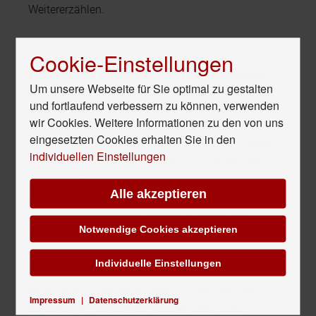
Weitererzählen.
--------------------------------
Cookie-Einstellungen
Weiterbildung Kundenmanagement: Ausbildung
Um unsere Webseite für Sie optimal zu gestalten
zum zertifizierten Customer Touchpoint Manager
und fortlaufend verbessern zu können, verwenden
vom
24. bis 26. August 2017
in München
wir Cookies. Weitere Informationen zu den von uns
eingesetzten Cookies erhalten Sie in den
Über die Zukunft eines Unternehmens entscheidet,
individuellen Einstellungen
was an den Touchpoints in den „Momenten der
Wahrheit“ zwischen Anbieter und Kunde tatsächlich
Alle akzeptieren
passiert. Deshalb müssen sich alle
Unternehmensbereiche auf das Kundenwohl
Notwendige Cookies akzeptieren
fokussieren. Dafür braucht es nicht nur ein Customer
Touchpoint Management sondern auch einen
Individuelle Einstellungen
Customer Touchpoint Manager. Seine Kernaufgabe
ist es, eine hundertprozentige Kundenorientierung zu
Impressum
|
Datenschutzerklärung
ermöglichen und abteilungsübergreifend ein