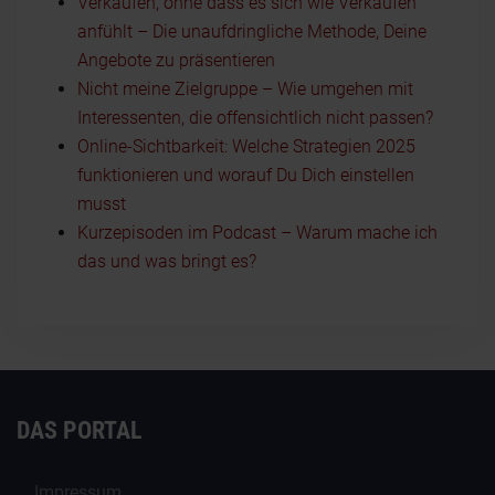
Verkaufen, ohne dass es sich wie Verkaufen
anfühlt – Die unaufdringliche Methode, Deine
Angebote zu präsentieren
Nicht meine Zielgruppe – Wie umgehen mit
Interessenten, die offensichtlich nicht passen?
Online-Sichtbarkeit: Welche Strategien 2025
funktionieren und worauf Du Dich einstellen
musst
Kurzepisoden im Podcast – Warum mache ich
das und was bringt es?
DAS PORTAL
Impressum