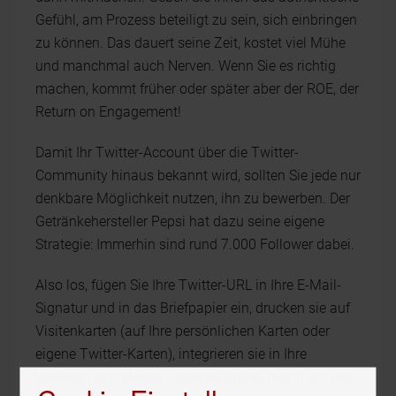
Gefühl, am Prozess beteiligt zu sein, sich einbringen
zu können. Das dauert seine Zeit, kostet viel Mühe
und manchmal auch Nerven. Wenn Sie es richtig
machen, kommt früher oder später aber der ROE, der
Return on Engagement!
Damit Ihr Twitter-Account über die Twitter-
Community hinaus bekannt wird, sollten Sie jede nur
denkbare Möglichkeit nutzen, ihn zu bewerben. Der
Getränkehersteller Pepsi hat dazu seine eigene
Strategie: Immerhin sind rund 7.000 Follower dabei.
Also los, fügen Sie Ihre Twitter-URL in Ihre E-Mail-
Signatur und in das Briefpapier ein, drucken sie auf
Visitenkarten (auf Ihre persönlichen Karten oder
eigene Twitter-Karten), integrieren sie in Ihre
Werbung und kleben kleine Aufkleber damit auf Ihre