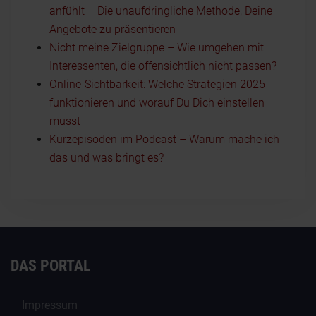
anfühlt – Die unaufdringliche Methode, Deine
Angebote zu präsentieren
Nicht meine Zielgruppe – Wie umgehen mit
Interessenten, die offensichtlich nicht passen?
Online-Sichtbarkeit: Welche Strategien 2025
funktionieren und worauf Du Dich einstellen
musst
Kurzepisoden im Podcast – Warum mache ich
das und was bringt es?
DAS PORTAL
Impressum