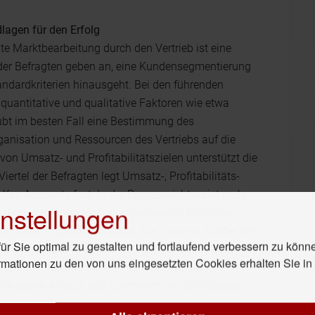
dlagen für den Erfolg
te Marktbearbeitung durch den Vertrieb ist eine
er Befragten geben an, eine Kundensegmentierung
ndardkriterien hinausgeht. Bei den führenden
uantitative und qualitative Faktoren wie etwa
bt im besten Fall eine Bestimmung des
anisation und Ressourcen des Vertriebs auf die
on Umsatz- und Profitabilitätszielen unterstützt die
ertel der Befragten legt Umsatz-, Profitabilitäts-
Key Accounts fest. In der Prozesssicht weist mehr
nstellungen
ation und Einhaltung standardisierter Prozesse
Verbesserungspotenzial auf. Nur rund ein Fünftel der
r Sie optimal zu gestalten und fortlaufend verbessern zu könn
 als führend und spricht von gut dokumentierten
rmationen zu den von uns eingesetzten Cookies erhalten Sie i
 Maschinenbauer schulen ihre Beschäftigten,
me sowie Anreize und optimieren die Schnittstelle