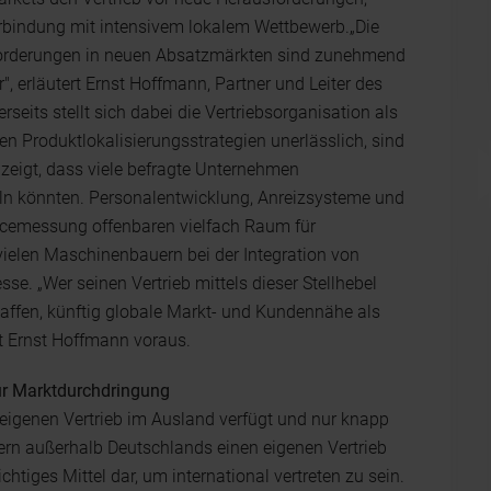
rbindung mit intensivem lokalem Wettbewerb.„Die
orderungen in neuen Absatzmärkten sind zunehmend
, erläutert Ernst Hoffmann, Partner und Leiter des
erseits stellt sich dabei die Vertriebsorganisation als
en Produktlokalisierungsstrategien unerlässlich, sind
 zeigt, dass viele befragte Unternehmen
ln könnten. Personalentwicklung, Anreizsysteme und
ncemessung offenbaren vielfach Raum für
vielen Maschinenbauern bei der Integration von
se. „Wer seinen Vertrieb mittels dieser Stellhebel
chaffen, künftig globale Markt- und Kundennähe als
gt Ernst Hoffmann voraus.
zur Marktdurchdringung
eigenen Vertrieb im Ausland verfügt und nur knapp
ern außerhalb Deutschlands einen eigenen Vertrieb
chtiges Mittel dar, um international vertreten zu sein.