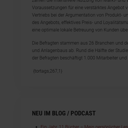
zählen die intensivere Nutzung von Markt- und 
Voraussetzungen für eine verstärktes Angebot 
Vertriebs bei der Argumentation von Produkt- und
des Angebots, effektives Preis- und Loyalität
eine optimale lokale Betreuung von Kunden über
Die Befragten stammen aus 26 Branchen und de
und Anlagenbaus ab. Rund die Hälfte der Studie
der Befragten beschäftigt 1.000 Mitarbeiter und
{tortags,267,1}
NEU IM BLOG / PODCAST
Ein Jahr, 11 Bücher – Mein persönlicher Le