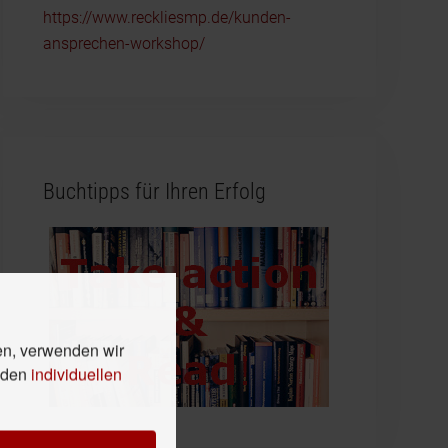
https://www.reckliesmp.de/kunden-
ansprechen-workshop/
Buchtipps für Ihren Erfolg
en, verwenden wir
n den
individuellen