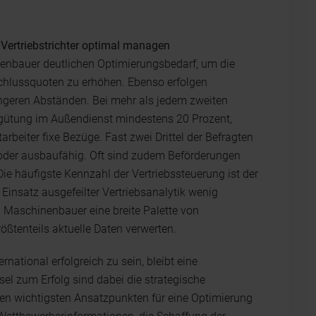
Vertriebstrichter optimal managen
nbauer deutlichen Optimierungsbedarf, um die
schlussquoten zu erhöhen. Ebenso erfolgen
ängeren Abständen. Bei mehr als jedem zweiten
rgütung im Außendienst mindestens 20 Prozent,
tarbeiter fixe Bezüge. Fast zwei Drittel der Befragten
 oder ausbaufähig. Oft sind zudem Beförderungen
Die häufigste Kennzahl der Vertriebssteuerung ist der
Einsatz ausgefeilter Vertriebsanalytik wenig
ten Maschinenbauer eine breite Palette von
ößtenteils aktuelle Daten verwerten.
ernational erfolgreich zu sein, bleibt eine
l zum Erfolg sind dabei die strategische
den wichtigsten Ansatzpunkten für eine Optimierung