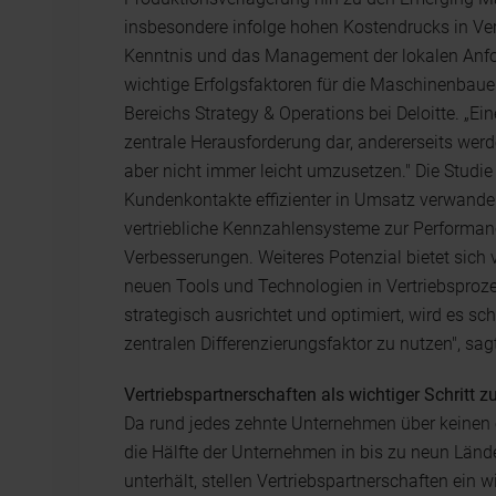
insbesondere infolge hohen Kostendrucks in Ve
Kenntnis und das Management der lokalen Anf
wichtige Erfolgsfaktoren für die Maschinenbauer"
Bereichs Strategy & Operations bei Deloitte. „Ein
zentrale Herausforderung dar, andererseits werd
aber nicht immer leicht umzusetzen." Die Studie
Kundenkontakte effizienter in Umsatz verwande
vertriebliche Kennzahlensysteme zur Performa
Verbesserungen. Weiteres Potenzial bietet sich 
neuen Tools und Technologien in Vertriebsprozes
strategisch ausrichtet und optimiert, wird es s
zentralen Differenzierungsfaktor zu nutzen", sa
Vertriebspartnerschaften als wichtiger Schritt 
Da rund jedes zehnte Unternehmen über keinen 
die Hälfte der Unternehmen in bis zu neun Länd
unterhält, stellen Vertriebspartnerschaften ein wi