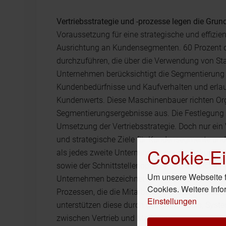
Vertriebsstrategie und -prozesse legen die Grun
Voraussetzung für eine strategische und effizien
Ausrichtung an Kundensegmenten. 60 Prozent d
durchzuführen, die über die Verwendung von Sta
Unternehmen berücksichtigt die Segmentierung q
Kundenbedürfnisse und Kaufverhalten und erlau
Kundenwerts. Diese Maschinenbauer richten Org
Segmentierungsergebnisse aus. Die Festlegung v
Umsetzung der Vertriebsstrategie. Doch nur ein Vi
und strategische Ziele für Kundensegmente und 
Cookie-Ei
als jedes zweite Unternehmen bei der Dokument
sowie der Schnittstellenoptimierung deutliches 
Um unsere Webseite fü
Unternehmen bezeichnet sich in diesem Bereich
Cookies. Weitere Info
Prozessen, die die Mitarbeiter einhalten. Diese
Einstellungen
unterstützen diese durch geeignete Tools, Syste
zwischen Vertrieb und Marketing.