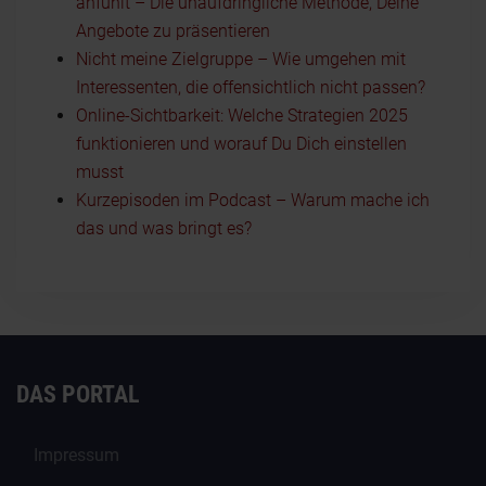
anfühlt – Die unaufdringliche Methode, Deine
Angebote zu präsentieren
Nicht meine Zielgruppe – Wie umgehen mit
Interessenten, die offensichtlich nicht passen?
Online-Sichtbarkeit: Welche Strategien 2025
funktionieren und worauf Du Dich einstellen
musst
Kurzepisoden im Podcast – Warum mache ich
das und was bringt es?
DAS PORTAL
Impressum