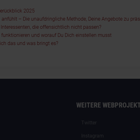
serückblick 2025
 anfühlt – Die unaufdringliche Methode, Deine Angebote zu präs
nteressenten, die offensichtlich nicht passen?
5 funktionieren und worauf Du Dich einstellen musst
ch das und was bringt es?
WEITERE WEBPROJEK
Twitter
Instagram