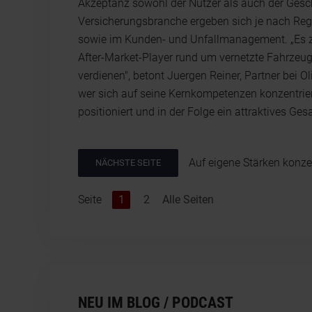
Akzeptanz sowohl der Nutzer als auch der Gesch
Versicherungsbranche ergeben sich je nach Reg
sowie im Kunden- und Unfallmanagement. „Es zei
After-Market-Player rund um vernetzte Fahrzeugs
verdienen", betont Juergen Reiner, Partner bei 
wer sich auf seine Kernkompetenzen konzentriert,
positioniert und in der Folge ein attraktives Ge
Auf eigene Stärken konze
NÄCHSTE SEITE
Seite
1
2
Alle Seiten
NEU IM BLOG / PODCAST