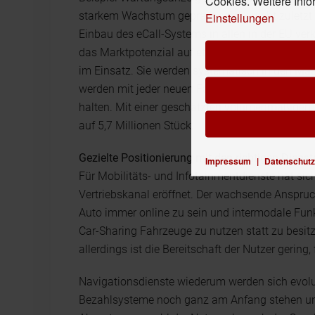
Cookies. Weitere Info
starkem Wachstum geprägt sein – nicht zuletzt
Einstellungen
Einbau des eCall-Systems in allen in der EU ver
das Marktpotenzial auf etwa 16 Millionen Stüc
im Einsatz. Sie werden systematisch in den Mas
werden mit jeder neuen Fahrzeuggeneration prei
halten. Mit einer geschätzten volumenmäßigen
auf 5,7 Millionen Stück.
Gezielte Positionierung mit den richtigen Dienst
Impressum
|
Datenschutz
Für Mobilitäts- und Infotainmentdienste hat sic
Vertriebskanal eröffnet. Der wachsende Anspru
Auto immer online zu sein und intermodale Funk
Car-Sharing Fahrzeuge zu nutzen statt zu besi
allerdings ist die Bereitschaft der Nutzer gering
Navigationsdienste wiederum werden sich evolu
Bezahlsysteme noch ganz am Anfang stehen und