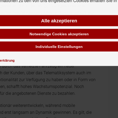
rmationen zu den von uns eingesetzten Cookies erhalten Sie i
 getrieben durch den ab 2015 vorgeschriebenen
kauften Neufahrzeugen. Allein in Europa beläuft sich
k pro Jahr. Flottenmanagementsysteme sind bereits
Alle akzeptieren
senmarkt und in Standardplattformen fließen,
sgünstiger und auch in kleineren Flotten Einzug
Notwendige Cookies akzeptieren
 Zunahme von jährlich 20 Prozent kommen sie 2016
Individuelle Einstellungen
en
erklärung
h durch das vernetzte Fahrzeug ein neuer
ch der Kunden, über das Telematiksystem auch im
tionalität zur Verfügung zu haben oder in Form von
tzen, schafft hohes Wachstumspotenzial. Noch
, für die angebotenen Dienste zu bezahlen.
tionär weiterentwickeln, während mobile
 erst langsam an Dynamik gewinnen. Es gilt, die