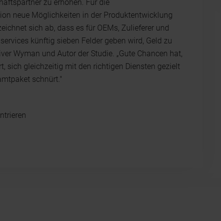
äftspartner zu erhöhen. Für die
ion neue Möglichkeiten in der Produktentwicklung
chnet sich ab, dass es für OEMs, Zulieferer und
ervices künftig sieben Felder geben wird, Geld zu
Oliver Wyman und Autor der Studie. „Gute Chancen hat,
 sich gleichzeitig mit den richtigen Diensten gezielt
samtpaket schnürt."
ntrieren