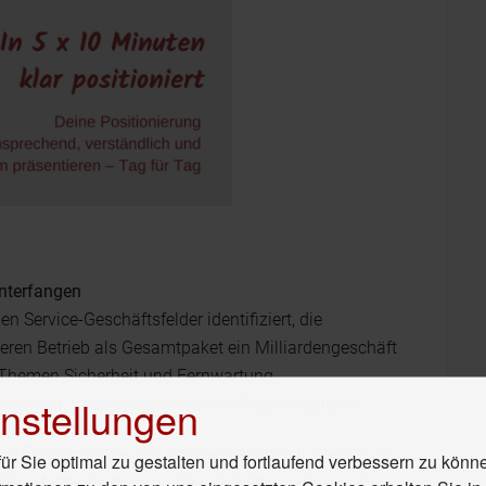
Unterfangen
n Service-Geschäftsfelder identifiziert, die
deren Betrieb als Gesamtpaket ein Milliardengeschäft
e Themen Sicherheit und Fernwartung,
nstellungen
otainment, Versicherungen sowie Bezahlsysteme.
 wie Ferndiagnose und Kundendienstleistungen, zum
r Sie optimal zu gestalten und fortlaufend verbessern zu könn
Werkstattanbindung, in den nächsten Jahren von