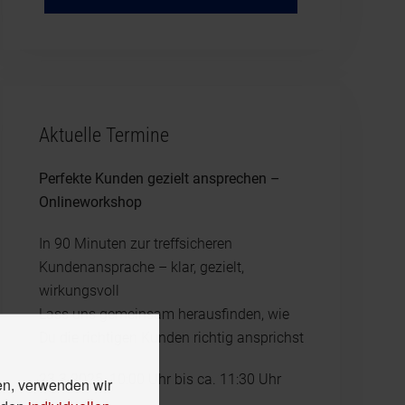
Aktuelle Termine
Perfekte Kunden gezielt ansprechen –
Onlineworkshop
In 90 Minuten zur treffsicheren
Kundenansprache – klar, gezielt,
wirkungsvoll
Lass uns gemeinsam herausfinden, wie
Du die richtigen Kunden richtig ansprichst
23.3.2025, 10:00 Uhr bis ca. 11:30 Uhr
en, verwenden wir