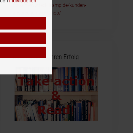
n den
individuellen
https://www.reckliesmp.de/kunden-
ansprechen-workshop/
Buchtipps für Ihren Erfolg