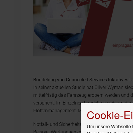
Bündelung von Connected Services lukratives 
In seiner aktuellen Studie hat Oliver Wyman siebe
mittelfristig das Fahrzeug erobern werden und 
verspricht. Im Einzelnen handelt es sich um di
Cookie-Ei
Flottenmanagement, Mobilität, Navigation, Inf
Notfall- und Sicherheitsdienste werden ebenso
Um unsere Webseite fü
Beispiel Wartungsanzeigen oder automatische 