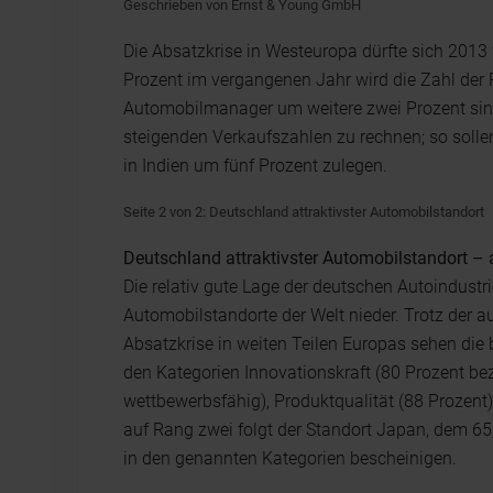
Geschrieben von Ernst & Young GmbH
Die Absatzkrise in Westeuropa dürfte sich 201
Prozent im vergangenen Jahr wird die Zahl de
Automobilmanager um weitere zwei Prozent sink
steigenden Verkaufszahlen zu rechnen; so soll
in Indien um fünf Prozent zulegen.
Seite 2 von 2: Deutschland attraktivster Automobilstandort
Deutschland attraktivster Automobilstandort –
Die relativ gute Lage der deutschen Autoindustr
Automobilstandorte der Welt nieder. Trotz der 
Absatzkrise in weiten Teilen Europas sehen di
den Kategorien Innovationskraft (80 Prozent be
wettbewerbsfähig), Produktqualität (88 Prozent)
auf Rang zwei folgt der Standort Japan, dem 65
in den genannten Kategorien bescheinigen.