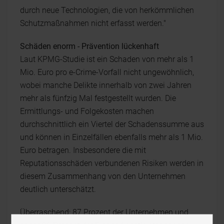
durch neue Technologien, die von herkömmlichen
Schutzmaßnahmen nicht erfasst werden."
Schäden enorm - Prävention lückenhaft
Laut KPMG-Studie ist ein Schaden von mehr als 1
Mio. Euro pro e-Crime-Vorfall nicht ungewöhnlich,
wobei manche Delikte innerhalb von zwei Jahren
mehr als fünfzig Mal festgestellt wurden. Die
Ermittlungs- und Folgekosten machen
durchschnittlich ein Viertel der Schadenssumme aus
und können in Einzelfällen ebenfalls mehr als 1 Mio.
Euro betragen. Insbesondere die mit
Reputationsschäden verbundenen Risiken werden in
diesem Zusammenhang von den Unternehmen
deutlich unterschätzt.
Überraschend: 87 Prozent der Unternehmen und